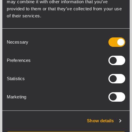
may combine it with other information that you’ve
provided to them or that they’ve collected from your use
ART 712-A MK5
of their services.
2-WEGE-AKTIVBOX
129 dB maximaler Schalldruckpegel
1400 Watt Peak-Leistung
Consent
Constant-Directivity-Horn mit großer
Necessary
Selection
Abdeckung von 90° x 60°
XBOOST Low Frequency Enhancer
Preferences
ART 710-A MK5
Statistics
2-WEGE-AKTIVBOX
XBOOST Low Frequency Enhancer
129 dB maximaler Schalldruckpegel
Marketing
1400 Watt Peak-Leistung
Constant-Directivity-Horn mit großer
Abdeckung von 90° x 70°
Show details