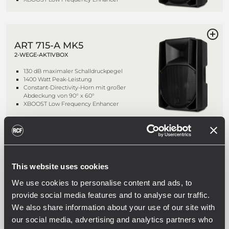
ART 715-A MK5
2-WEGE-AKTIVBOX
130 dB maximaler Schalldruckpegel
1400 Watt Peak-Leistung
Constant-Directivity-Horn mit großer
Abdeckung von 90° x 60°
XBOOST Low Frequency Enhancer
ART 732-A MK5
2-WEGE-AKTIVBOX
This website uses cookies
131 dB maximaler Schalldruckpegel
We use cookies to personalise content and ads, to
1400 Watt Peak-Leistung
Constant-Directivity-Horn mit großer
provide social media features and to analyse our traffic.
Abdeckung von 90° x 60°
We also share information about your use of our site with
XBOOST Low Frequencies Enhancer
our social media, advertising and analytics partners who