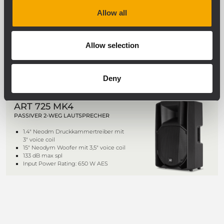
ART 708-A MK5
Allow all
2-WEGE-AKTIVBOX
128 dB maximaler Schalldruckpegel
1400 Watt Peak-Leistung
Allow selection
Constant-Directivity-Horn mit großer
Abdeckung von 90° x 70°
XBOOST Low Frequency Enhancer
Deny
ART 725 MK4
PASSIVER 2-WEG LAUTSPRECHER
1.4" Neodm Druckkammertreiber mit
3" voice coil
15" Neodym Woofer mit 3,5" voice coil
133 dB max spl
Input Power Rating: 650 W AES