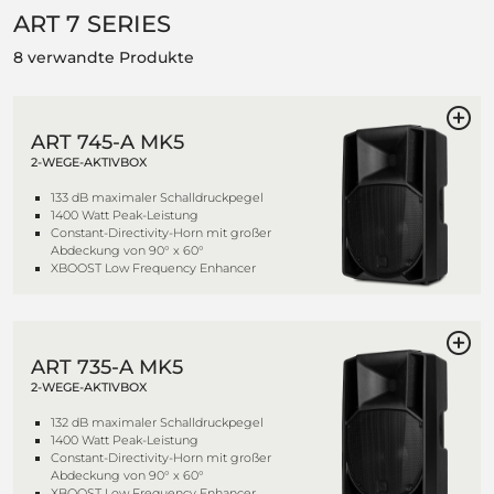
ART 7 SERIES
8 verwandte Produkte
ART 745-A MK5
2-WEGE-AKTIVBOX
133 dB maximaler Schalldruckpegel
1400 Watt Peak-Leistung
Constant-Directivity-Horn mit großer
Abdeckung von 90° x 60°
XBOOST Low Frequency Enhancer
ART 735-A MK5
2-WEGE-AKTIVBOX
132 dB maximaler Schalldruckpegel
1400 Watt Peak-Leistung
Constant-Directivity-Horn mit großer
Abdeckung von 90° x 60°
XBOOST Low Frequency Enhancer