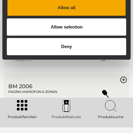
Allow all
BE 2012
ZUSÄTZLICHE TASTATUREINHEIT MIT 12
Allow selection
ZONEN
Tasten für 12 Zonen
Verbindung durch Flachbandkabel
Deny
über seitliche Anschlüsse
Verbindungsklammer aus Metall
inbegriffen
BM 2006
PAGING MIKROFON 6 ZONEN
Auswahl und übergreifende Call
Knöpfe
PTT and Lock Taster
Electret Mikrofon mit flexiblem
Produktfamilien
Produktfeatures
Produktsuche
Schwanenhals
RJ 45 ports input/output (CAT 5 Kabel)