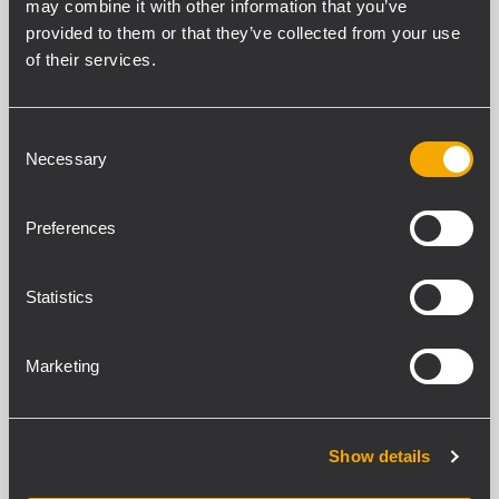
may combine it with other information that you’ve
250 verwandte Produkte
provided to them or that they’ve collected from your use
of their services.
ZM 2124
6 ZONEN MASTER EINHEIT MIT
Consent
LEISTUNGSVERTÄRKER
Necessary
Selection
240 W Gesamtleistung
Dual-Bus System Architektur
Vorrangschaltung für Eingänge
Preferences
Link von bis zu 8 ZE 2200 Zonen
Expandern
Statistics
ZE 2200
Marketing
ERWEITERUNGSEINHEIT 6 ZONEN
Dual-Bus System Architektur
Management weiterer 6 Zonen
2 externe Verstärkereingänge
Show details
Lokaler AUX Eingang