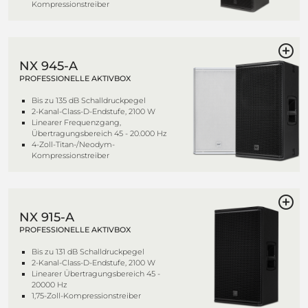
Kompressionstreiber
NX 945-A
PROFESSIONELLE AKTIVBOX
Bis zu 135 dB Schalldruckpegel
2-Kanal-Class-D-Endstufe, 2100 W
Linearer Frequenzgang,
Übertragungsbereich 45 - 20.000 Hz
4-Zoll-Titan-/Neodym-
Kompressionstreiber
NX 915-A
PROFESSIONELLE AKTIVBOX
Bis zu 131 dB Schalldruckpegel
2-Kanal-Class-D-Endstufe, 2100 W
Linearer Übertragungsbereich 45 -
20000 Hz
1,75-Zoll-Kompressionstreiber