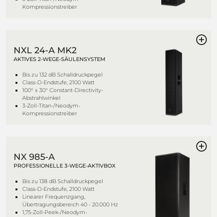
Kompressionstreiber
NXL 24-A MK2
AKTIVES 2-WEGE-SÄULENSYSTEM
Bis zu 132 dB Schalldruckpegel
Class-D-Endstufe, 2100 Watt
100° x 30° Constant-Directivity-
Abstrahlwinkel
3-Zoll-Titan-/Neodym-
Kompressionstreiber
NX 985-A
PROFESSIONELLE 3-WEGE-AKTIVBOX
Bis zu 138 dB Schalldruckpegel
Class-D-Endstufe, 2100 Watt
Linearer Frequenzgang,
Übertragungsbereich 40 - 20.000 Hz
1,75-Zoll-Peek-/Neodym-