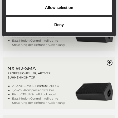
Allow selection
NX 915-SMA
PROFESSIONELLER, AKTIVER
BÜHNENMONITOR
Deny
2-Kanal-Class-D-Endstufe, 2100 W
1,75-Zoll-Kompressionstreiber
Bis zu 131 dB Schalldruckpegel
Bass Motion Control Intelligente
Steuerung der Tieftöner-Auslenkung
NX 912-SMA
PROFESSIONELLER, AKTIVER
BÜHNENMONITOR
2-Kanal-Class-D-Endstufe, 2100 W
1,75-Zoll-Kompressionstreiber
Bis zu 130 dB Schalldruckpegel
Bass Motion Control Intelligente
Steuerung der Tieftöner-Auslenkung