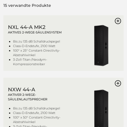
15 verwandte Produkte
NXL 44-A MK2
AKTIVES 2-WEGE-SÄULENSYSTEM
Bis zu 135 dB Schalldruckpegel
Class-D-Endstufe, 2100 Watt
100° x 25° Constant-Directivity-
Abstrahlwinkel
3-Zoll-Titan-/Neodym-
Kompressionstreiber
NXW 44-A
AKTIVER 2-WEGE-
SÄULENLAUTSPRECHER
Bis zu 135 dB Schalldruckpegel
Class-D-Endstufe, 2100 Watt
100° x 50° Constant-Directivity-
Abstrahlwinkel
3-Zoll-Titan-/Neodym-