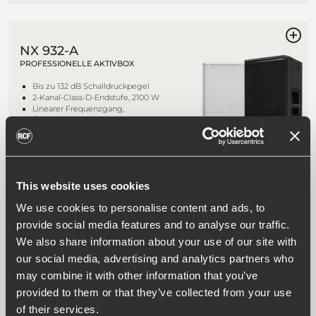
NX 932-A
PROFESSIONELLE AKTIVBOX
Bis zu 132 dB Schalldruckpegel
2-Kanal-Class-D-Endstufe, 2100 W
Linearer Frequenzgang,
Übertragungsbereich 45 - 20.000 Hz
3-Zoll-Titan-/Neodym-
Kompressionstreiber
This website uses cookies
NX 912-A
We use cookies to personalise content and ads, to
PROFESSIONELLE AKTIVBOX
provide social media features and to analyse our traffic.
We also share information about your use of our site with
Bis zu 130 dB Schalldruckpegel
2-Kanal-Class-D-Endstufe, 2100 W
our social media, advertising and analytics partners who
Linearer Übertragungsbereich 50 -
may combine it with other information that you’ve
20000 Hz
1,75-Zoll-Kompressionstreiber
provided to them or that they’ve collected from your use
of their services.