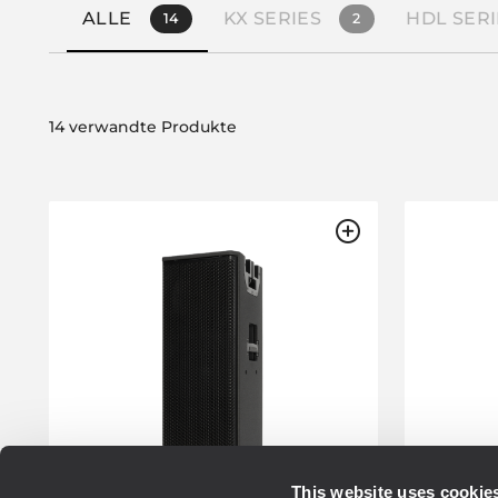
ALLE
KX SERIES
HDL SERI
14
2
14 verwandte Produkte
This website uses cookie