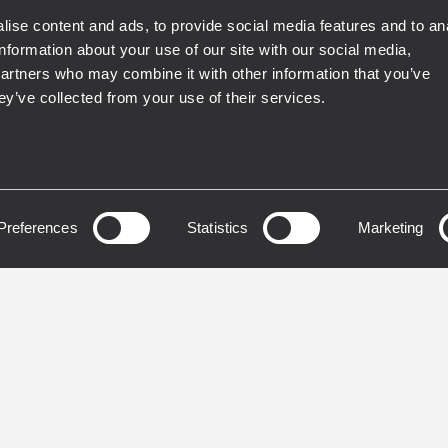
ise content and ads, to provide social media features and to an
information about your use of our site with our social media,
T
FIRPHASE
RDNET
RDSHAPE
partners who may combine it with other information that you’ve
MOTION CONTROL
FIRPHASE
ey’ve collected from your use of their services.
NG
TOURING
W 4-A
HDL 50-A 
Preferences
Statistics
Marketing
ER 2-WEGE-
AKTIVES 3-WEGE-LIN
YLAUTSPRECHER MIT
ARRAY-MODUL
TEM
4 integrierte Endstufe
RAHLWINKEL
Watt Leistung
143 dB maximaler
dB maximaler
Schalldruckpegel
lldruckpegel
RDNet netzwerkbasier
bares Horn mit 100° x 50°
Management und Moni
eckung
DSP mit 48 kHz / 32 Bi
10-Zoll-Neodym-Tieftöner,
Signalverarbeitung
Zoll-Schwingspule