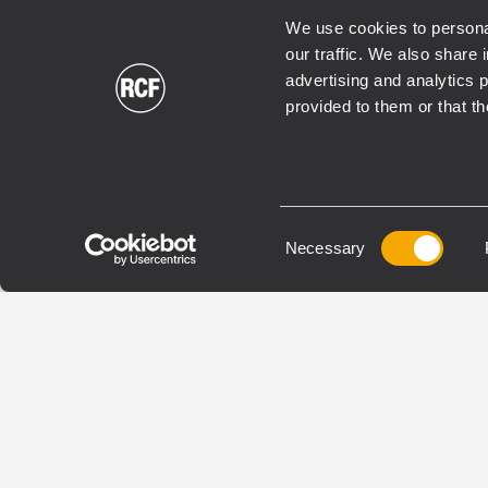
We use cookies to personal
our traffic. We also share 
RDNET
FIRPHASE
RDNE
advertising and analytics 
BASS MOTION CONTROL
BASS 
provided to them or that th
TOURING
TOURI
KXL 4-A
KX
Consent
Necessary
AKTIVES 2-WEGE-
AKTIV
Selection
SÄULENSYSTEM
ARRA
BREI
135 dB maximaler
ABST
Schalldruckpegel
Drehbares 100° x 25° TRW-
134 
Waveguide
Scha
2 x 10-Zoll-Neodym-Tieftöner,
Dreh
3,0-Zoll-Schwingspule
Abd
4-Zoll-Neodym-
2 x 
Kompressionstreiber mit
3,0-