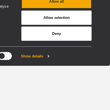
Allow all
alyse
RDNET
RDSHAPE
Allow selection
FIRPHASE
Deny
TOURING
4K
HDL 30-A
Show details
E-
AKTIVES 2-WEGE-LINE-
ARRAY-MODUL
n, 8000
2-KANAL-ENDSTUFE 2200
WATT
137 DB MAXIMALER
SCHALLDRUCKPEGEL
tes
EXKLUSIVE FIRPHASE-
toring
TECHNOLOGIE
t
RDNET FÜR STEUERUNG
UND MANAGEMENT