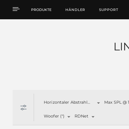
Products by feature
PRODUKTE
HÄNDLER
SUPPORT
LI
Horizontaler Abstrahlwinkel:
Max SPL @ 
Woofer (")
RDNet