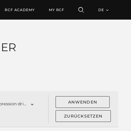
RCF ACADEMY
MY RCF
DE
HER
ANWENDEN
Spule compression driver ('')
ZURÜCKSETZEN