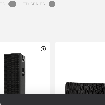
ES
TT+ SERIES
11
1
s