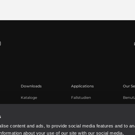
Downloads
Applications
Our Se
Kataloge
Fallstudien
Benut
Software
Produk
Knowl
s
Aufge
ise content and ads, to provide social media features and to an
Buy A
information about your use of our site with our social media,