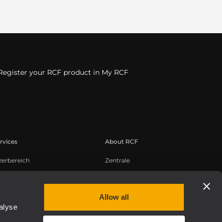
Register your RCF product in My RCF
rvices
About RCF
zerbereich
Zentrale
tregistrierung
Regionale Geschäftsstellen
edge Base
Arbeiten Sie mit uns zusammen
Allow all
zeichnete Webinare
News
alyse
uthentic
Über RCF