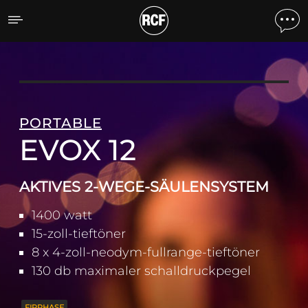
EVOX 12 AKTIVES 2-WEG
PORTABLE
EVOX 12
AKTIVES 2-WEGE-SÄULENSYSTEM
1400 watt
15-zoll-tieftöner
8 x 4-zoll-neodym-fullrange-tieftöner
130 db maximaler schalldruckpegel
FIRPHASE