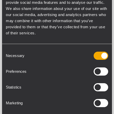
provide social media features and to analyse our traffic.
Der Transport ist einfach, dank des
We also share information about your use of our site with
Trolleys, der vollständig in den
our social media, advertising and analytics partners who
Lautsprecher integriert ist. Während des
may combine it with other information that you’ve
Transports ist das Topteil sicher in der
provided to them or that they’ve collected from your use
Transporttasche verstaut und befestigt.
of their services.
AUFBAU Die Distanzstange wird in
wenigen Handgriffen im Subwoofer
Consent
verschraubt, danach wird das Topteil auf
Necessary
Selection
die Distanzstange, die sich in der Länge
einstellen lässt, gesteckt.
Preferences
Play!
Transport und Aufbau des PA-Systems
Statistics
war noch nie so einfach!
Marketing