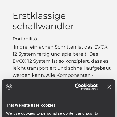
Erstklassige
schallwandler
Portabilität
In drei einfachen Schritten ist das EVOX
12 System fertig und spielbereit! Das
EVOX 12 System ist so konzipiert, dass es
leicht transportiert und schnell aufgebaut
werden kann. Alle Komponenten -
Topteil, Subwoofer, Pole und Kabel - sind
in einer Verpackung enthalten und
passen zusammen in die optional
erhältlichen Transport-Hüllen.
This website uses cookies
We use cookies to personalise content and ads, to
Transport