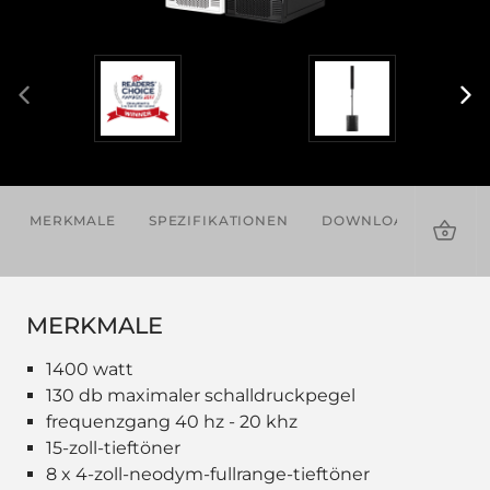
MERKMALE
SPEZIFIKATIONEN
DOWNLOADS
ZU
MERKMALE
1400 watt
130 db maximaler schalldruckpegel
frequenzgang 40 hz - 20 khz
15-zoll-tieftöner
8 x 4-zoll-neodym-fullrange-tieftöner