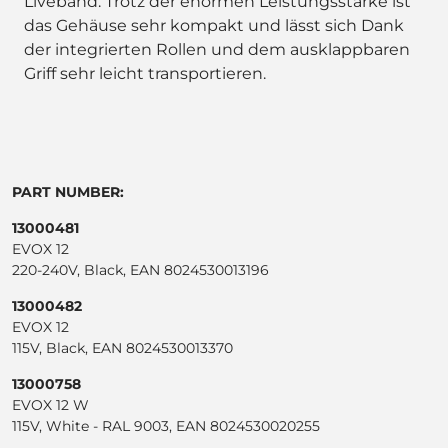
Liveband. Trotz der enormen Leistungsstärke ist
das Gehäuse sehr kompakt und lässt sich Dank
der integrierten Rollen und dem ausklappbaren
Griff sehr leicht transportieren.
PART NUMBER:
13000481
EVOX 12
220-240V, Black, EAN 8024530013196
13000482
EVOX 12
115V, Black, EAN 8024530013370
13000758
EVOX 12 W
115V, White - RAL 9003, EAN 8024530020255