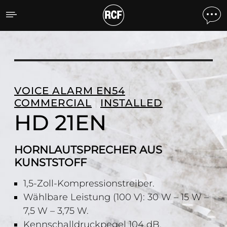
HD 21EN HORNLAUTSPRE
VOICE ALARM EN54
COMMERCIAL
INSTALLED
HD 21EN
HORNLAUTSPRECHER AUS
KUNSTSTOFF
1,5-Zoll-Kompressionstreiber.
Wählbare Leistung (100 V): 30 W – 15 W –
7,5 W – 3,75 W.
Kennschalldruckpegel 104 dB.