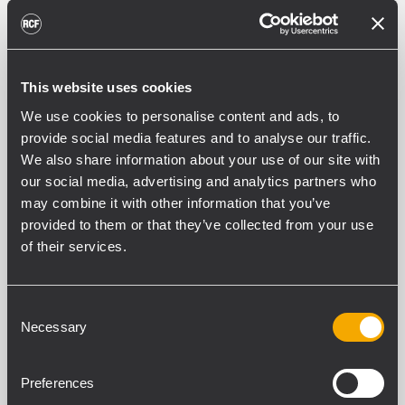
DOWNLOADS
SPEZIFIKATION
This website uses cookies
Frequenzgang (-10dB)
340 Hz - 9000 Hz
We use cookies to personalise content and ads, to
Max SPL @ 1m:
provide social media features and to analyse our traffic.
117 dB
We also share information about your use of our site with
Max SPL @ 4m
our social media, advertising and analytics partners who
105 dB
may combine it with other information that you’ve
Abdeckungswinkel:
provided to them or that they’ve collected from your use
135°
of their services.
System-Empfindlichkeit
104 dB
System-Empfindlichkeit 1W @ 4m
Consent
Necessary
92 dB
Selection
Preferences
POWER SEKTION