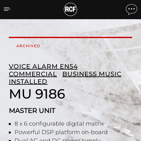
MU 9186 MASTER UNIT
ARCHIVED
VOICE ALARM EN54
COMMERCIAL
BUSINESS MUSIC
INSTALLED
MU 9186
MASTER UNIT
8 x 6 configurable digital matrix
Powerful DSP platform on-board
Dual AC and DC power supply