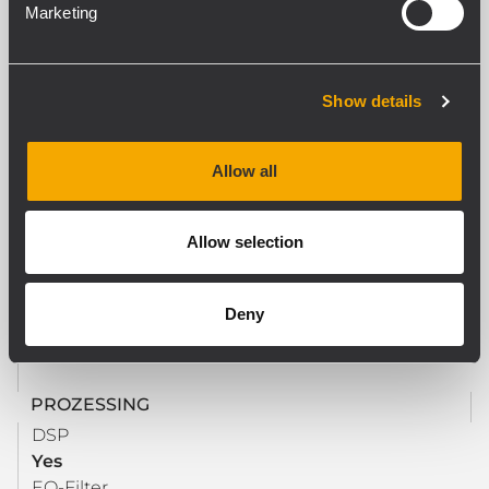
Marketing
AUSGANGS-SEKTION
Signal-Ausgangsnummer
Show details
4
Ausgangsbuchsen
JACK, RCA
Allow all
Schaltkontaktausgänge (GPO)
8
Programmierbare GPO
Allow selection
Yes
Überwachte Schaltkontaktausgänge (GPO)
Deny
8
PROZESSING
DSP
Yes
EQ-Filter