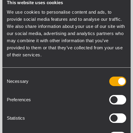
Yes
This website uses cookies
Sprechstelleneingang
We use cookies to personalise content and ads, to
2
provide social media features and to analyse our traffic.
Sprechstellenanschluss
We also share information about your use of our site with
RJ45
our social media, advertising and analytics partners who
Sprechstellen Kommando
may combine it with other information that you’ve
Serial
provided to them or that they’ve collected from your use
Notfallsprechstelle
of their services.
Yes
Schaltkontakteingänge (GPI)
12
Consent
Programmierbare GPI
Necessary
Selection
Yes
Überwachte Schaltkontakteingänge (GPI)
Preferences
8
Galvanisch Getrennter Schaltkontakteingang
(GPI)
Statistics
4