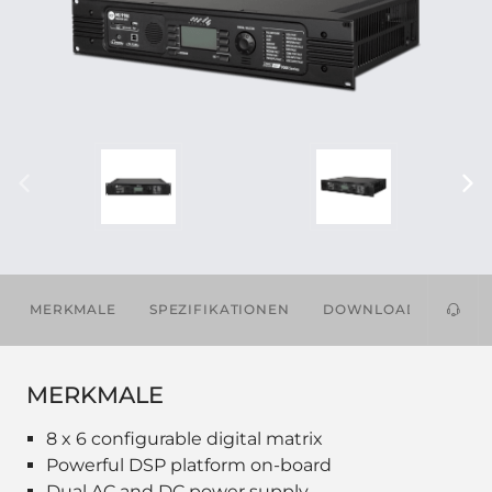
MERKMALE
SPEZIFIKATIONEN
DOWNLOADS
ZU
MERKMALE
8 x 6 configurable digital matrix
Powerful DSP platform on-board
Dual AC and DC power supply