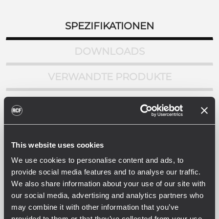
SPEZIFIKATIONEN
DOWNLOADS
VERWANDTE PRODUKTE
SPEZIFIKATION
Frequenzgang (-10dB)
100 Hz - 20000 Hz
Max SPL @ 1m:
This website uses cookies
98 dB
We use cookies to personalise content and ads, to
Abdeckungswinkel:
provide social media features and to analyse our traffic.
150°
We also share information about your use of our site with
System-Empfindlichkeit
our social media, advertising and analytics partners who
90 dB
may combine it with other information that you’ve
provided to them or that they’ve collected from your use