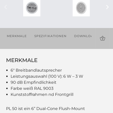
MERKMALE
SPEZIFIKATIONEN
DOWNLOADS
VE
PRO
MERKMALE
6" Breitbandlautsprecher
Leistungsauswahl (100 V): 6 W – 3 W
90 dB Empfindlichkeit
Farbe weiß RAL 9003
Kunststoffrahmen nd Frontgrill
PL 50 ist ein 6” Dual-Cone Flush-Mount