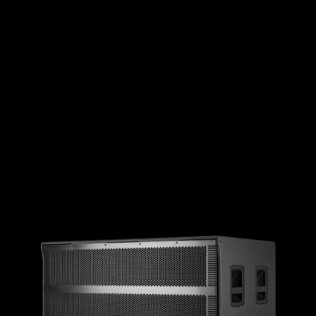
Hochleistungs-Bassreflex-
Subwoofersystem
141 dB max SPL
UNTERSTÜTZUNG