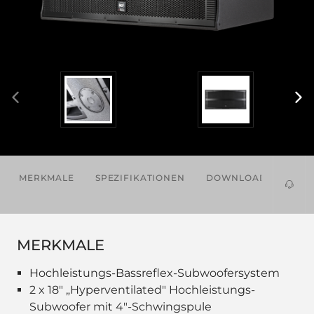
MERKMALE
SPEZIFIKATIONEN
DOWNLOADS
VE
PRO
MERKMALE
Hochleistungs-Bassreflex-Subwoofersystem
2 x 18" „Hyperventilated" Hochleistungs-
Subwoofer mit 4"-Schwingspule