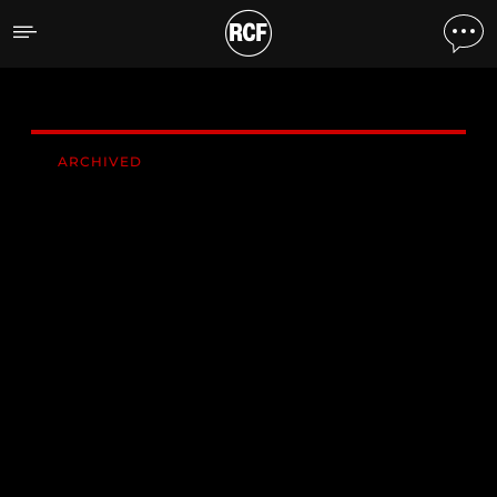
V 218-S PASSIVER BASS
ARCHIVED
INSTALLED
V 218-S
PASSIVER BASSREFLEX-
SUBWOOFER
3000 Watt AES
2 x 18" „Hyperventilated" Hochleistungs-
Subwoofer mit 4"-Schwingspule