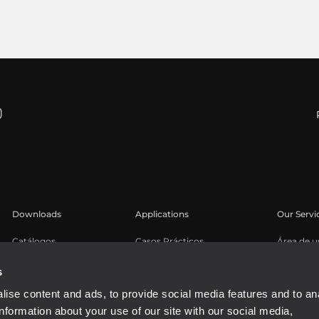
Downloads
Applications
Our Servi
Catálogos
Casos Prácticos
Área de u
Software
Registro 
s
Base de 
ise content and ads, to provide social media features and to an
Seminari
information about your use of our site with our social media,
Buy Auth