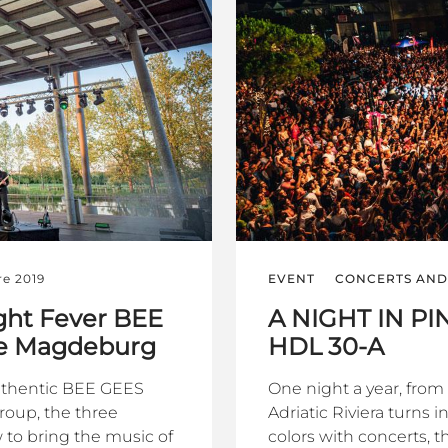
re 2019
EVENT
CONCERTS AND 
ght Fever BEE
A NIGHT IN P
ne Magdeburg
HDL 30-A
authentic BEE GEES
One night a year, from s
roup, the three
Adriatic Riviera turns 
to bring the music of
colors with concerts, th