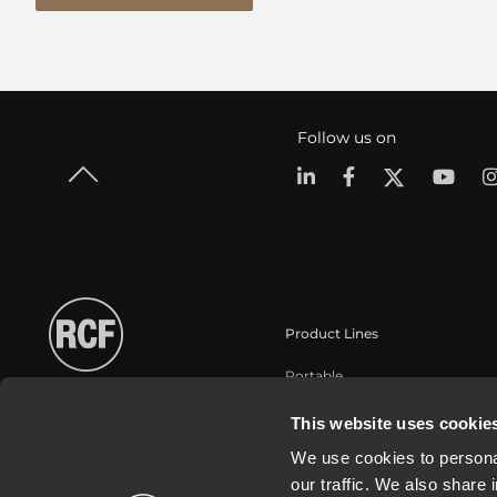
Follow us on
Product Lines
Portable
Touring
This website uses cookie
Instalaciones fijas
We use cookies to personal
Commercial
our traffic. We also share 
Transductores