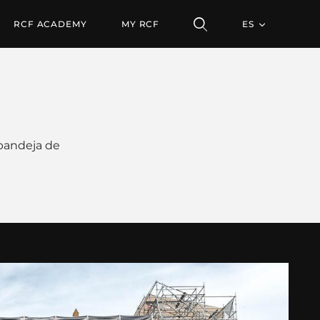
RCF ACADEMY
MY RCF
ES
 bandeja de