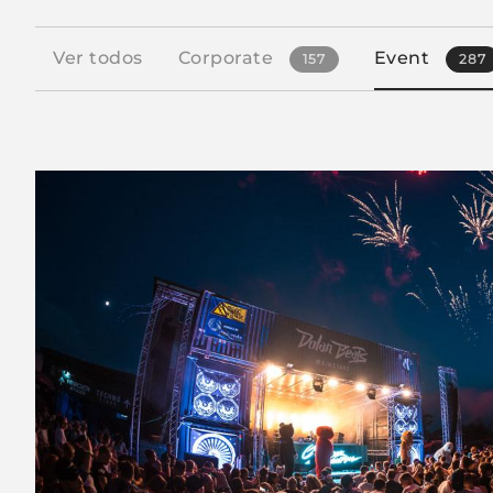
Ver todos
Corporate
Event
157
287