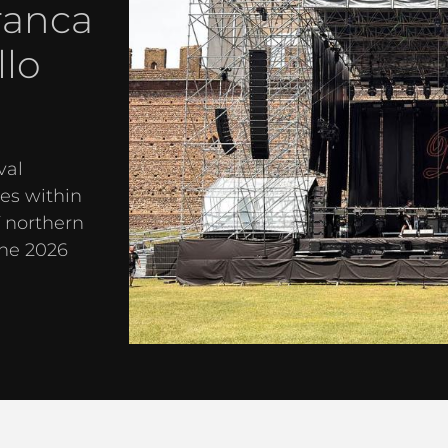
ranca
llo
val
es within
f northern
the 2026