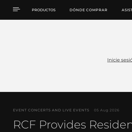
Noticias
PRODUCTOS
DÓNDE COMPRAR
ASIS
Inicie sesi
EVENT CONCERTS AND LIVE EVENTS
05 Aug 2026
RCF Provides Reside