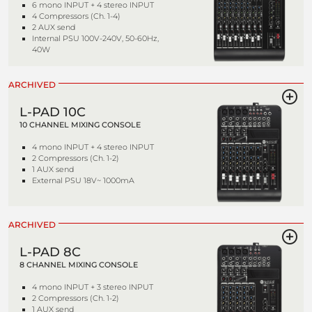
6 mono INPUT + 4 stereo INPUT
4 Compressors (Ch. 1-4)
2 AUX send
Internal PSU 100V-240V, 50-60Hz,
40W
ARCHIVED
L-PAD 10C
10 CHANNEL MIXING CONSOLE
4 mono INPUT + 4 stereo INPUT
2 Compressors (Ch. 1-2)
1 AUX send
External PSU 18V~ 1000mA
ARCHIVED
L-PAD 8C
8 CHANNEL MIXING CONSOLE
4 mono INPUT + 3 stereo INPUT
2 Compressors (Ch. 1-2)
1 AUX send