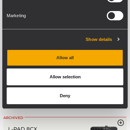
10 entradas MICRO/LÍNEA, 4 entradas
ESTÉREO
Marketing
6 compresores de dinámica de un
único control (c.1-c8)
4 retornos ESTÉREO de AUXILIAR
EQ de 3 bandas con medio barrible en
los canales de micrófono
Show details
ARCHIVED
Allow all
L-PAD 12CX
CONSOLA DE MEZCLA DE 12 CANALES
CON EFECTOS
Allow selection
6 ENTRADAS mono + 4 ENTRADAS
estéreo
4 compresores (c.1-c4)
Efectos digitales internos: 99 presets
Deny
Fuente de alimentación interna: 100V-
240V, 50-60Hz, 40W
ARCHIVED
L-PAD 8CX