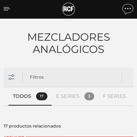
Productos por tipo
MEZCLADORES
ANALÓGICOS
Filtros
TODOS
E SERIES
F SERIES
17
3
17 productos relacionados