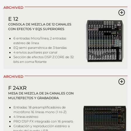
ARCHIVED
E 12
CONSOLA DE MEZCLA DE 12 CANALES
CON EFECTOS Y EQS SUPERIORES
6 entradas Micro/línea, 2 entradas
estéreo de línea
EQ semi-paramétrica de 3 bandas
4 envíos auxiliares por canal
Sección de efectos DSP Z.CORE de 32
bits en coma flotante
ARCHIVED
F 24XR
MESA DE MEZCLA DE 24 CANALES CON
MULTIEFECTOS Y GRABADORA
Entradas: 18 preamplificadores de
micrófono 16 líneas mono (1 Hi-Z)
4 líneas estéreo
PRO DSP FX integrado con 16 presets
Grabación y reproducción estéreo a
través del puerto USB