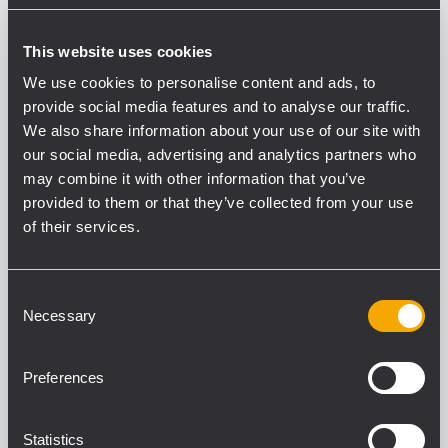
Un auxiliar/efectos (post)
Ruta de sonido balanceada de la salida
principal desde la entrada hasta la
This website uses cookies
salida
We use cookies to personalise content and ads, to
provide social media features and to analyse our traffic.
ARCHIVED
We also share information about your use of our site with
L-PAD 24CX
our social media, advertising and analytics partners who
CONSOLA DE MEZCLA DE 24 CANALES
may combine it with other information that you’ve
CON EFECTOS
provided to them or that they’ve collected from your use
18 entradas MICRO/LÍNEA, 4 entradas
of their services.
ESTÉREO
8 compresores de dinámica de un
único control (c.1-c8)
4 retornos ESTÉREO de AUXILIAR
Consent
DSP de 24 bits para efectos con 99
Necessary
presets
Selection
ARCHIVED
Preferences
L-PAD 16CX
CONSOLA DE MEZCLA DE 24 CANALES
Statistics
CON EFECTOS