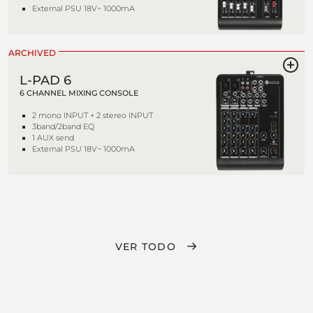
External PSU 18V~ 1000mA
ARCHIVED
L-PAD 6
6 CHANNEL MIXING CONSOLE
2 mono INPUT + 2 stereo INPUT
3band/2band EQ
1 AUX send
External PSU 18V~ 1000mA
VER TODO