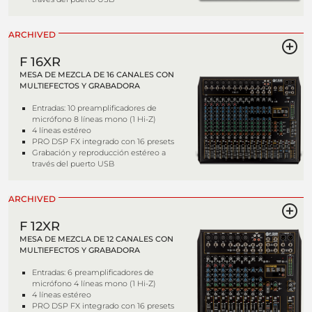
ARCHIVED
F 16XR
MESA DE MEZCLA DE 16 CANALES CON
MULTIEFECTOS Y GRABADORA
Entradas: 10 preamplificadores de
micrófono 8 líneas mono (1 Hi-Z)
4 líneas estéreo
PRO DSP FX integrado con 16 presets
Grabación y reproducción estéreo a
través del puerto USB
ARCHIVED
F 12XR
MESA DE MEZCLA DE 12 CANALES CON
MULTIEFECTOS Y GRABADORA
Entradas: 6 preamplificadores de
micrófono 4 líneas mono (1 Hi-Z)
4 líneas estéreo
PRO DSP FX integrado con 16 presets