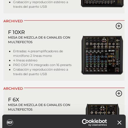
Grabación y reproducción estéreo a
través del puerto USB
ARCHIVED
F 10XR
MESA DE MEZCLA DE 6 CANALES CON
MULTIEFECTOS
Entradas: 4 preamplificadores de
micrófono 2 líneas mono
4 líneas estéreo
PRO DSP FX integrado con 16 presets
Grabación y reproducción estéreo a
través del puerto USB
ARCHIVED
F 6X
MESA DE MEZCLA DE 6 CANALES CON
MULTIEFECTOS
Entradas: 2 preamplificadores de
micrófono 2 líneas mono
2 líneas estéreo