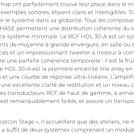
-hop ont parfaitement trouvé leur place dans le mi
xemples sonores, étaient clairs et intelligibles. 
er le système dans sa globalité. Tous les composa
PHASE permettent une distribution cohérente du so
ence système minimale. Le RCF HDL 30-A est un sy
ents de moyenne à grande envergure, en salle ou 
uces et un impressionnant tweeter à moteur à co
e une parfaite cohérence temporelle : il est le fru
 HDL 30-A est la première enceinte line array e
et une courbe de réponse ultra-linéaire. L’amplifi
 une excellente clarté de restitution et un nivea
des transducteurs RCF de haut de gamme, à aim
est remarquablement faible, et assure un transport
tcon Stage », n’accueillant que des ateliers, ne n
l a suffit de deux systèmes comprenant un modul