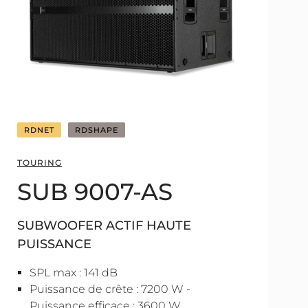
RDNET
RDSHAPE
TOURING
SUB 9007-AS
SUBWOOFER ACTIF HAUTE
PUISSANCE
SPL max : 141 dB
Puissance de crête : 7200 W -
Puissance efficace : 3600 W