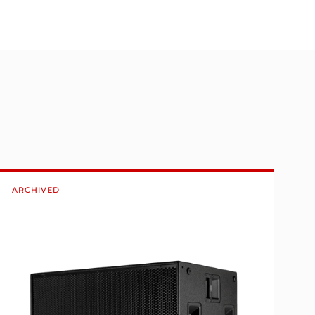
ARCHIVED
A