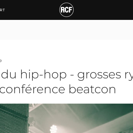
p-hop - grosses rythmi
RT
9
u hip-hop - grosses ry
 conférence beatcon