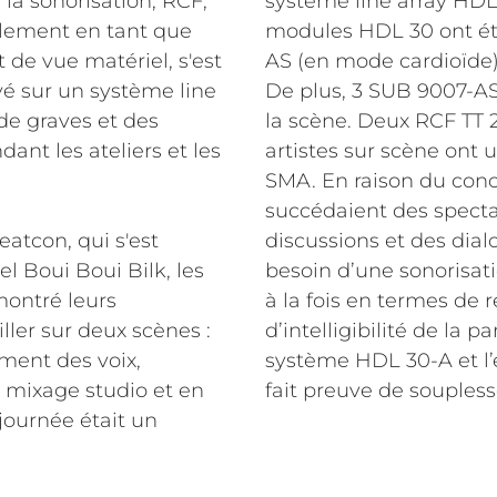
 la sonorisation, RCF,
système line array HDL
lement en tant que
modules HDL 30 ont été
de vue matériel, s'est
AS (en mode cardioïde) 
é sur un système line
De plus, 3 SUB 9007-AS
de graves et des
la scène. Deux RCF TT 22
ant les ateliers et les
artistes sur scène ont u
SMA. En raison du conc
succédaient des spectac
eatcon, qui s'est
discussions et des dial
l Boui Boui Bilk, les
besoin d’une sonorisati
montré leurs
à la fois en termes de 
ller sur deux scènes :
d’intelligibilité de la 
ment des voix,
système HDL 30-A et l’
 mixage studio et en
fait preuve de souples
journée était un