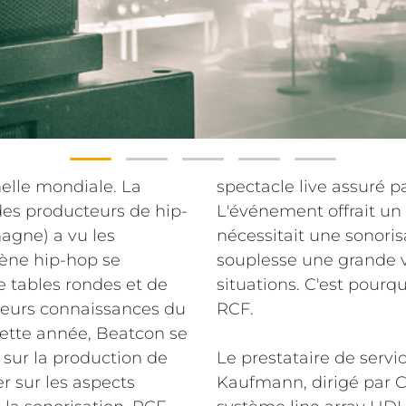
helle mondiale. La
spectacle live assuré p
des producteurs de hip-
L'événement offrait un
agne) a vu les
nécessitait une sonori
cène hip-hop se
souplesse une grande v
de tables rondes et de
situations. C'est pourq
 leurs connaissances du
RCF.
cette année, Beatcon se
 sur la production de
Le prestataire de serv
r sur les aspects
Kaufmann, dirigé par C