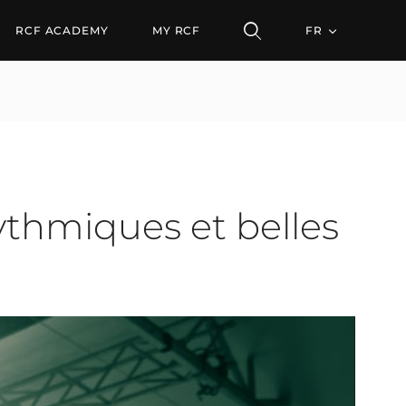
ques et belles rimes av
RCF ACADEMY
MY RCF
FR
thmiques et belles