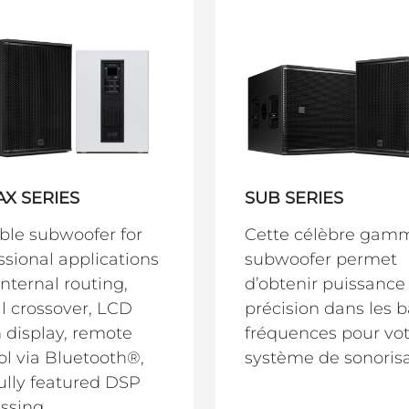
AX SERIES
SUB SERIES
ble subwoofer for
Cette célèbre gam
ssional applications
subwoofer permet
internal routing,
d’obtenir puissance
al crossover, LCD
précision dans les 
 display, remote
fréquences pour vo
ol via Bluetooth®,
système de sonorisa
ully featured DSP
ssing.