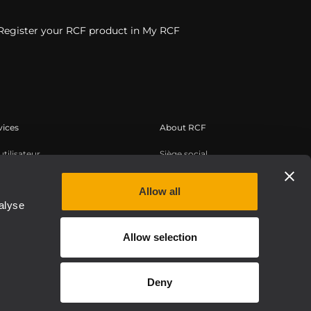
Register your RCF product in My RCF
vices
About RCF
tilisateur
Siège social
trement du produit
Bureaux régionaux
 connaissances
Travailler chez RCF
Allow all
alyse
s à la demande
Actualités
hentic
À propos de nous
Allow selection
Etica, Compliance e Integrità
Deny