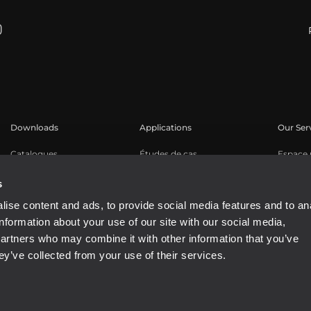
Downloads
Applications
Our Ser
Catalogues
Études de cas
Espace u
Software
Enregis
s
Base de
ise content and ads, to provide social media features and to an
Webinar
information about your use of our site with our social media,
Buy Aut
partners who may combine it with other information that you’ve
ey’ve collected from your use of their services.