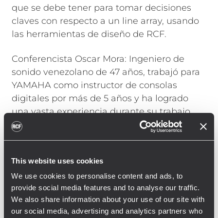
que se debe tener para tomar decisiones
claves con respecto a un line array, usando
las herramientas de diseño de RCF.
Conferencista Oscar Mora: Ingeniero de
sonido venezolano de 47 años, trabajó para
YAMAHA como instructor de consolas
digitales por más de 5 años y ha logrado
una vasta experiencia durante su trabajo
como Ingeniero de sonido, actividad que ha
desarrollado durante más de 25 años. Ha
sido Ingeniero F.O.H. de artistas como Frank
This website uses cookies
Quintero, Karina, Caramelos de Cianuro,
We use cookies to personalise content and ads, to
Amigo Invisibles, entre otros y ha tenido a
provide social media features and to analyse our traffic.
su cargo la preparación, calibración y ajuste
We also share information about your use of our site with
de los sistemas de sonido para artistas
our social media, advertising and analytics partners who
como Metallica, Chemical Brothers, Fatboy