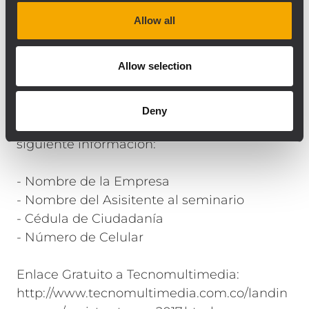
Allow all
Inscripciones
Los interesados deberán inscribirse
Allow selection
previamente al seminario, enviando un
email a
info@sonoraspot.com
manifestando su
Deny
interés en asisitir y relacionando la
siguiente información:
- Nombre de la Empresa
- Nombre del Asisitente al seminario
- Cédula de Ciudadanía
- Número de Celular
Enlace Gratuito a Tecnomultimedia:
http://www.tecnomultimedia.com.co/landin