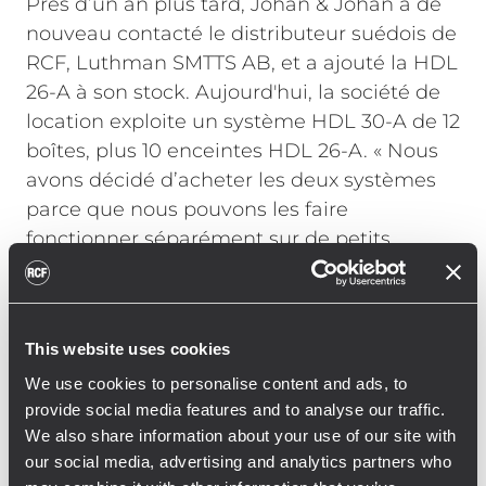
Près d’un an plus tard, Johan & Johan a de
nouveau contacté le distributeur suédois de
RCF, Luthman SMTTS AB, et a ajouté la HDL
26-A à son stock. Aujourd'hui, la société de
location exploite un système HDL 30-A de 12
boîtes, plus 10 enceintes HDL 26-A. « Nous
avons décidé d’acheter les deux systèmes
parce que nous pouvons les faire
fonctionner séparément sur de petits
événements ou les combiner sur des
événements de plus grande importance. »
This website uses cookies
Parmi les événements les plus importants
We use cookies to personalise content and ads, to
sur lesquels la plate-forme a été déployée
provide social media features and to analyse our traffic.
figure le festival annuel Killebom, le festival
We also share information about your use of our site with
de la ville de Sölvesborg.
our social media, advertising and analytics partners who