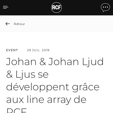
Johan & Johan Ljud & Ljus
Retour
EVENT
29 JUIL. 2019
Johan & Johan Ljud
& Ljus se
développent grâce
aux line array de
RCF