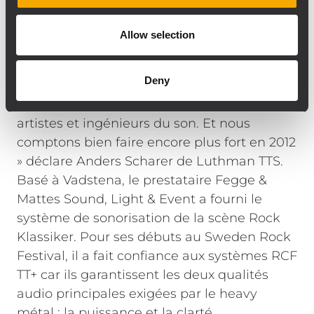
mondiale du heavy métal.
Cette année marquait la première
Allow selection
participation de la gamme RCF TT+ au
festival. Et les résultats sont exceptionnels,
Deny
notamment en termes de puissance et de
clarté sonores comme l'ont souligné tous les
artistes et ingénieurs du son. Et nous
comptons bien faire encore plus fort en 2012
» déclare Anders Scharer de Luthman TTS.
Basé à Vadstena, le prestataire Fegge &
Mattes Sound, Light & Event a fourni le
système de sonorisation de la scène Rock
Klassiker. Pour ses débuts au Sweden Rock
Festival, il a fait confiance aux systèmes RCF
TT+ car ils garantissent les deux qualités
audio principales exigées par le heavy
métal : la puissance et la clarté.