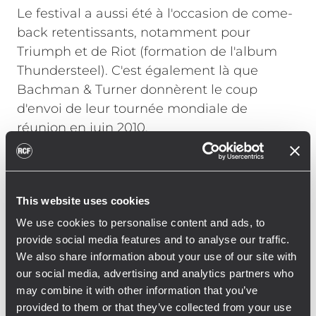
Le festival a aussi été à l'occasion de come-
back retentissants, notamment pour
Triumph et de Riot (formation de l'album
Thundersteel). C'est également là que
Bachman & Turner donnèrent le coup
d'envoi de leur tournée mondiale de
réunion en juin 2010.
Cette année, le Sweden Rock Festival
comportait cinq scènes : Festival (scène
principale), Rock, Rock Klassiker, Zeppelin
This website uses cookies
et Sweden Stage. Le système de
sonorisation de la scène Rock Klassiker était
We use cookies to personalise content and ads, to
provide social media features and to analyse our traffic.
composé de modules RCF TT+ dans la
We also share information about your use of our site with
configuration suivante :
our social media, advertising and analytics partners who
12 x RCF TTL55-A (module line array actif 3
may combine it with other information that you’ve
voies à forte puissance).
provided to them or that they’ve collected from your use