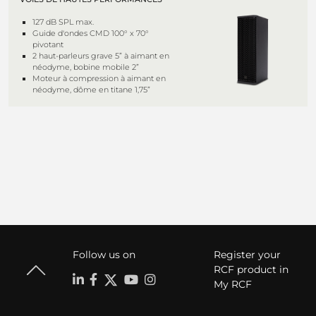
127 dB SPL max.
Guide d'ondes CMD 100° x 70°
pivotant
2 haut-parleurs grave 5” à aimant en
néodyme, bobine mobile 2”
Moteur à compression à aimant en
néodyme, dôme en titane 1,75”
Follow us on
Register your
RCF product in
My RCF