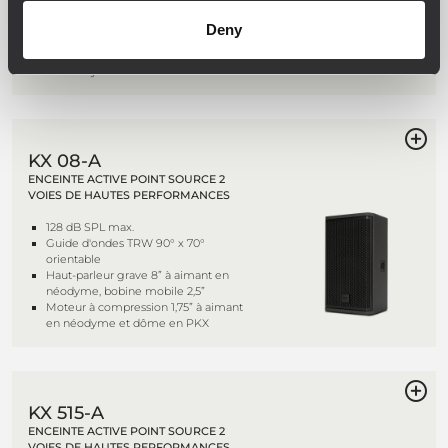
orientable
Haut-parleur grave 10” à aimant en
Deny
néodyme, bobine mobile 2,5”
Moteur à compression 1,75” à aimant
en néodyme et dôme en PKX
KX 08-A
ENCEINTE ACTIVE POINT SOURCE 2
VOIES DE HAUTES PERFORMANCES
128 dB SPL max.
Guide d'ondes TRW 90° x 70°
orientable
Haut-parleur grave 8” à aimant en
néodyme, bobine mobile 2,5”
Moteur à compression 1,75” à aimant
en néodyme et dôme en PKX
KX 515-A
ENCEINTE ACTIVE POINT SOURCE 2
VOIES DE HAUTES PERFORMANCES