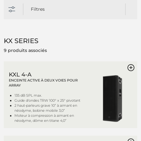
Filtres
KX SERIES
9 produits associés
KXL 4-A
ENCEINTE ACTIVE À DEUX VOIES POUR
ARRAY
135 dB SPL max.
Guide d'ondes TRW 100° x 25° pivotant
2 haut-parleurs grave 10” à aimant en
néodyme, bobine mobile 3,0”
Moteur à compression à aimant en
néodyme, dôme en titane 4,0”