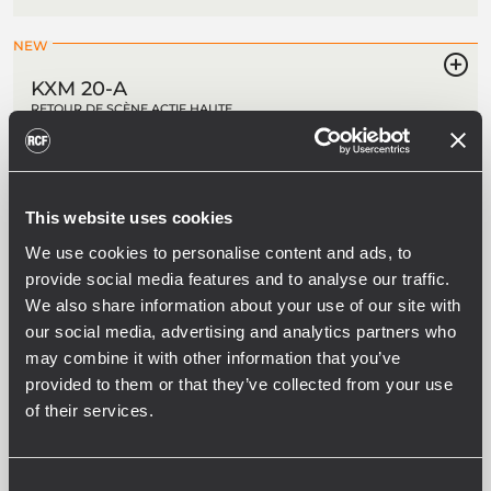
NEW
KXM 20-A
RETOUR DE SCÈNE ACTIF HAUTE
DÉFINITION
131 dB SPL max
Ampli 2 canaux Classe D, puissance
crête 2000 W
Pavillon à directivité constante 90° x
This website uses cookies
70°
2 graves 8” à aimant néodyme, bobine
We use cookies to personalise content and ads, to
2,5”.
provide social media features and to analyse our traffic.
We also share information about your use of our site with
our social media, advertising and analytics partners who
may combine it with other information that you’ve
KX 45-A
provided to them or that they’ve collected from your use
ENCEINTE ACTIVE POINT SOURCE 2
VOIES
of their services.
137 dB SPL max
Guide d'ondes TRW 100° x 70° pivotant
Haut-parleur grave 15” à aimant en
Consent
néodyme, bobine mobile 3,5”