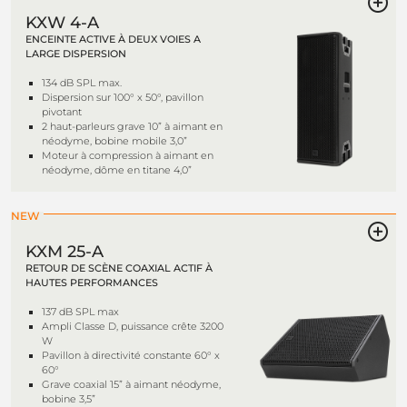
KXW 4-A
ENCEINTE ACTIVE À DEUX VOIES A
LARGE DISPERSION
134 dB SPL max.
Dispersion sur 100° x 50°, pavillon
pivotant
2 haut-parleurs grave 10” à aimant en
néodyme, bobine mobile 3,0”
Moteur à compression à aimant en
néodyme, dôme en titane 4,0”
NEW
KXM 25-A
RETOUR DE SCÈNE COAXIAL ACTIF À
HAUTES PERFORMANCES
137 dB SPL max
Ampli Classe D, puissance crête 3200
W
Pavillon à directivité constante 60° x
60°
Grave coaxial 15” à aimant néodyme,
bobine 3,5”