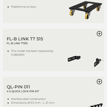
Plateforme en bois
FL-B LINK TT 515
FL-B LINK TT515
This model has been replaced by
FLB60690
QL-PIN 011
4 X QUICK LOCK PIN KIT
Stainless steel construction
Dimensions: Ø 9.5 mm - L. 31 mm