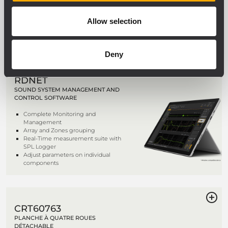
câble de 5 m
32 sorties Cekon
4 sorties LKS 19
Allow selection
6 sorties Powercon + 1 sortie auxiliaire
Powercon
Deny
RDNET
SOUND SYSTEM MANAGEMENT AND
CONTROL SOFTWARE
Complete Monitoring and
Management
Array and Zones grouping
Real-Time measurement suite with
SPL Logger
Adjust parameters on individual
components
CRT60763
PLANCHE À QUATRE ROUES
DÉTACHABLE