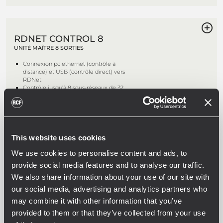
RDNET CONTROL 8
UNITÉ MAÎTRE 8 SORTIES
Connexion pc ethernet (contrôle à
distance) et USB (contrôle direct) vers
RDNet
Contrôle jusqu’à 8 sous-réseaux de 32
périphériques esclaves
Tous les périphériques sont scannés («
ATTENTE ACTIVE ») l’un après l’autre 10
fois par seconde
Détecte automatiquement le
positionnement de périphérique
This website uses cookies
We use cookies to personalise content and ads, to
provide social media features and to analyse our traffic.
We also share information about your use of our site with
RDNET CONTROL 2
our social media, advertising and analytics partners who
UNITÉ MAÎTRE 2 SORTIES
may combine it with other information that you’ve
Suivi et contrôle de périphérique USB
provided to them or that they’ve collected from your use
en temps réel
Contrôle jusqu’à 2 sous-réseaux de 32