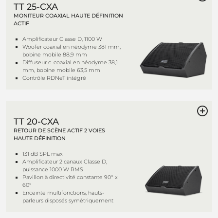
TT 25-CXA
MONITEUR COAXIAL HAUTE DÉFINITION
ACTIF
Amplificateur Classe D, 1100 W
Woofer coaxial en néodyme 381 mm,
bobine mobile 88,9 mm
Diffuseur c. coaxial en néodyme 38,1
mm, bobine mobile 63,5 mm
Contrôle RDNeT intégré
TT 20-CXA
RETOUR DE SCÈNE ACTIF 2 VOIES
HAUTE DÉFINITION
131 dB SPL max
Amplificateur 2 canaux Classe D,
puissance 1000 W RMS
Pavillon à directivité constante 90° x
60°
Enceinte multifonctions, hauts-
parleurs disposés symétriquement