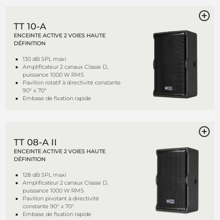
TT 10-A
ENCEINTE ACTIVE 2 VOIES HAUTE
DÉFINITION
130 dB SPL maxi
Amplificateur 2 canaux Classe D,
puissance 1000 W RMS
Pavillon rotatif à directivité constante
90° x 70°
Embase de fixation rapide
TT 08-A II
ENCEINTE ACTIVE 2 VOIES HAUTE
DÉFINITION
128 dB SPL maxi
Amplificateur 2 canaux Classe D,
puissance 1000 W RMS
Pavillon pivotant à directivité
constante 90° x 70°
Embase de fixation rapide