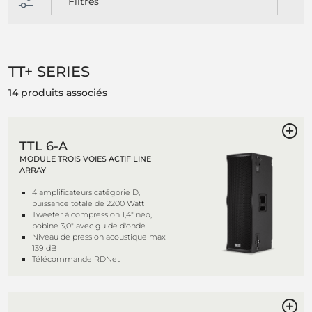
Filtres
TT+ SERIES
14 produits associés
TTL 6-A
MODULE TROIS VOIES ACTIF LINE
ARRAY
4 amplificateurs catégorie D,
puissance totale de 2200 Watt
Tweeter à compression 1,4" neo,
bobine 3,0" avec guide d'onde
Niveau de pression acoustique max
139 dB
Télécommande RDNet