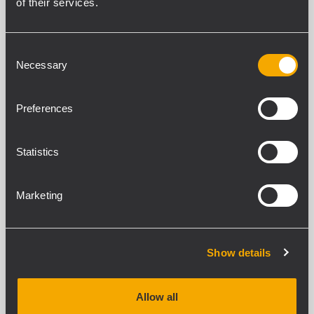
of their services.
périphériques esclaves
Tous les périphériques sont scannés («
ATTENTE ACTIVE ») l’un après l’autre 10
fois par seconde
Consent
Détecte automatiquement le
Necessary
positionnement de périphérique
Selection
Preferences
CR 16-ND
RACK DE CONTRÔLE
Statistics
Flight case de 10 unités de rack sur
supports amortisseurs
Processeur audio matriciel DX 1616
Marketing
Unité maître CONTROL 8
Panneau de contrôle CP 16
Show details
PR 63
RACK D'ALIMENTATION
Allow all
Entrée d'alimentation Cekon 63 A avec