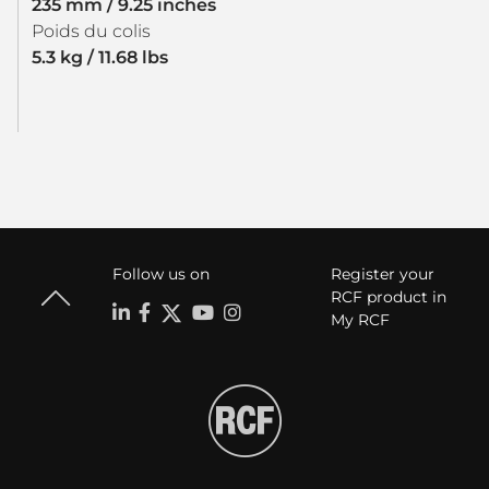
235 mm / 9.25 inches
Poids du colis
5.3 kg / 11.68 lbs
Follow us on
Register your
RCF product in
My RCF