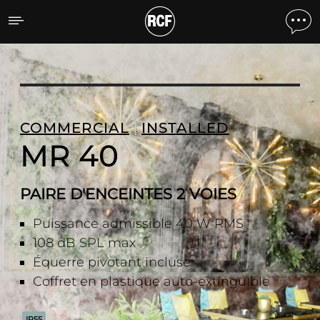
MR 40 PAIRE D'ENCEINTE
COMMERCIAL
INSTALLED
MR 40
PAIRE D'ENCEINTES 2 VOIES
Puissance admissible 40 W RMS
108 dB SPL max
Équerre pivotant incluse
Coffret en plastique auto-extinguible
IP55