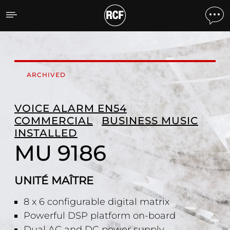
MU 9186 UNITÉ MAÎTRE
ARCHIVED
VOICE ALARM EN54
COMMERCIAL
BUSINESS MUSIC
INSTALLED
MU 9186
UNITÉ MAÎTRE
8 x 6 configurable digital matrix
Powerful DSP platform on-board
Dual AC and DC power supply