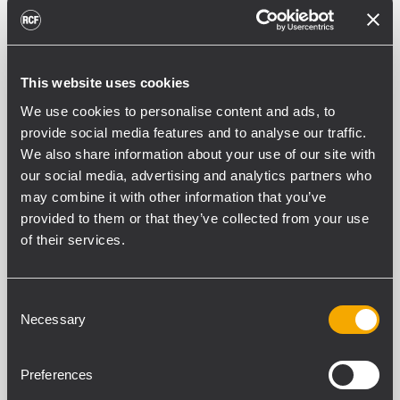
Euroblock, RCA
Entrées micro + ligne
1
Connecteurs micro + ligne
This website uses cookies
Euroblock
We use cookies to personalise content and ads, to
Alimentation fantôme micro + ligne
provide social media features and to analyse our traffic.
24 V DC
We also share information about your use of our site with
VOX:
our social media, advertising and analytics partners who
Yes
may combine it with other information that you’ve
Entrées de pagination
provided to them or that they’ve collected from your use
2
of their services.
Connecteurs de pagination
RJ45
Commande de pagination
Consent
Serial
Necessary
Selection
Urgence de pagination
Yes
Entrées d’utilité générale (GPI)
Preferences
12