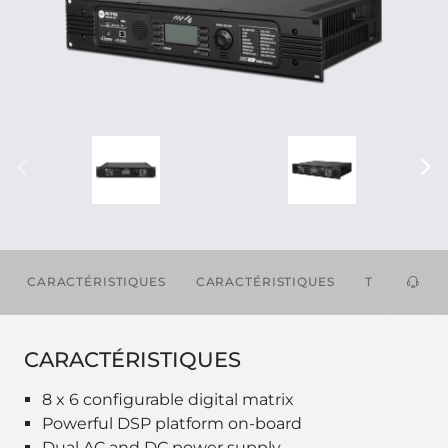
CARACTÉRISTIQUES
CARACTÉRISTIQUES
TÉLÉCHAR
CARACTÉRISTIQUES
8 x 6 configurable digital matrix
Powerful DSP platform on-board
Dual AC and DC power supply