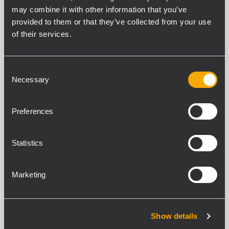
5
may combine it with other information that you’ve
Connecteurs de ligne
provided to them or that they’ve collected from your use
Euroblock, RCA
of their services.
Entrées micro + ligne
1
Connecteurs micro + ligne
Consent
Euroblock
Necessary
Selection
Alimentation fantôme micro + ligne
24 V DC
Preferences
VOX:
Yes
Entrées de pagination
Statistics
2
Connecteurs de pagination
RJ45
Marketing
Commande de pagination
Serial
Urgence de pagination
Show details
Yes