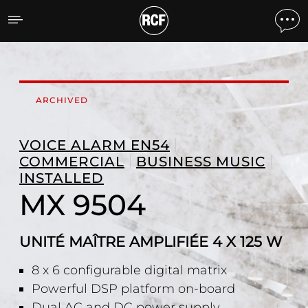
MX 9504 UNITÉ MAÎTRE AM
ARCHIVED
VOICE ALARM EN54
COMMERCIAL
BUSINESS MUSIC
INSTALLED
MX 9504
UNITÉ MAÎTRE AMPLIFIÉE 4 X 125 W
8 x 6 configurable digital matrix
Powerful DSP platform on-board
Dual AC and DC power supply