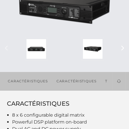
CARACTÉRISTIQUES
CARACTÉRISTIQUES
TÉLÉCHAR
CARACTÉRISTIQUES
8 x 6 configurable digital matrix
Powerful DSP platform on-board
Dual AC and DC power supply