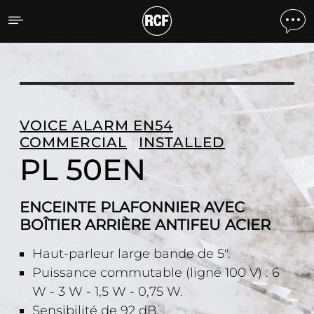
PL 50EN ENCEINTE PLAF
VOICE ALARM EN54
COMMERCIAL
INSTALLED
PL 50EN
ENCEINTE PLAFONNIER AVEC
BOÎTIER ARRIÈRE ANTIFEU ACIER
Haut-parleur large bande de 5".
Puissance commutable (ligne 100 V) : 6
W - 3 W - 1,5 W - 0,75 W.
Sensibilité de 92 dB.