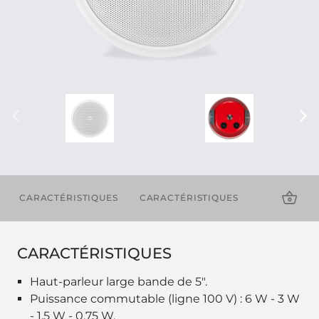
CARACTÉRISTIQUES
CARACTÉRISTIQUES
TÉLÉCHAR
CARACTÉRISTIQUES
Haut-parleur large bande de 5".
Puissance commutable (ligne 100 V) : 6 W - 3 W
- 1,5 W - 0,75 W.