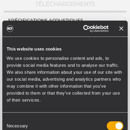
TÉLÉCHARGEMENTS
SPÉCIFICATIONS ACOUSTIQUES
Réponse en fréquence (-10 dB)
130 Hz - 15000 Hz
SPL max. @ 1m
This website uses cookies
100 dB
SPL max. @ 4m
We use cookies to personalise content and ads, to
88 dB
provide social media features and to analyse our traffic.
Angle de couverture
We also share information about your use of our site with
160°
our social media, advertising and analytics partners who
Sensibilité du système:
may combine it with other information that you’ve
92 dB
provided to them or that they’ve collected from your use
Sensibilité du système 1 W @ 4 m:
of their services.
80 dB
Consent
Necessary
Selection
SECTION ALIMENTATION