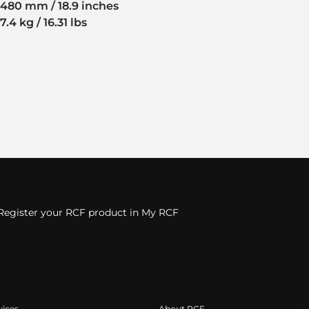
480 mm / 18.9 inches
7.4 kg / 16.31 lbs
Register your RCF product in My RCF
vices
About RCF