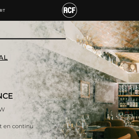
URS DE PUISSANCE
RT
AL
NCE
 W
et en continu