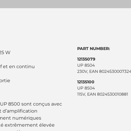
PART NUMBER:
125 W
12135079
UP 8504
f et en continu
230V, EAN 802453000732
ortie
12135100
UP 8504
115V, EAN 8024530010881
e UP 8500 sont conçus avec
 d’amplification
rement numériques
ité extrêmement élevée