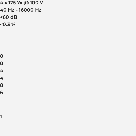
4 x 125 W @ 100 V
40 Hz - 16000 Hz
<60 dB
<0.3 %
8
8
4
4
8
6
1