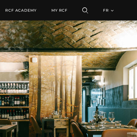
RCF ACADEMY
MY RCF
FR