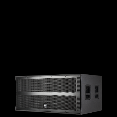
141 dB max SPL
APPUI