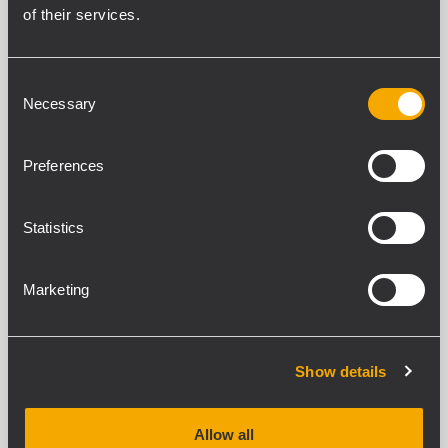
PRODUITS CONNEXES
of their services.
Consent
Necessary
Selection
Preferences
Statistics
Marketing
Show details
Allow all