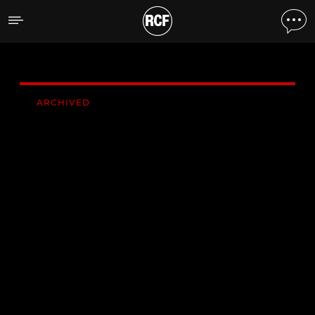
V 218-S SUBWOOFER BAS
ARCHIVED
INSTALLED
V 218-S
SUBWOOFER BASS REFLEX PASSIF
3000 Watt AES
2 woofers 18 " haute puissance, hyper-
ventilés, à bobine 4 "
Subwoofer bass reflex haute puissance