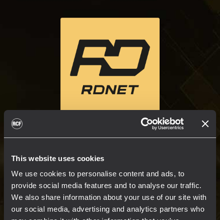
CONTRÔLE EN RÉSEAU
This website uses cookies
ET PLUS ENCORE
We use cookies to personalise content and ads, to
provide social media features and to analyse our traffic.
We also share information about your use of our site with
RDNet est une plateforme moderne pour le
our social media, advertising and analytics partners who
suivi et le contrôle intégrés des systèmes de