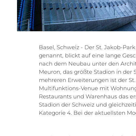
Basel, Schweiz - Der St. Jakob-Park 
und 2021 erneuerte der Betreiber, 
genannt, blickt auf eine lange Gesc
die komplette Beschallung
nach dem Neubau unter den Archi
Lautsprechern. So wurde die Under 
Meuron, das größte Stadion in der
und die komplette Tribünenbescha
mehreren Erweiterungen ist der St.
Lautsprechern modernisiert und auch di
Multifunktions-Venue mit Wohnung
die Audiomatrix der Anlage ersetzt.
Restaurants und Warenhaus das ers
bei der Erneuerung der Beschallungs
Stadion der Schweiz und gleichzeit
die passiven Systeme HL 40
Kategorie 4. Bei der aktuellsten M