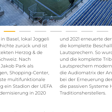
in Basel, lokal Joggeli
der FC Basel 1893, nun
hichte zurück und ist
sanlage mit RCF
tekten Herzog & de
Balcony Beschallung
 Schweiz. Nach
llung mit RCF
 Jakob Park als
e Verstärker und
en, Shopping-Center,
 Die Betreiber setzten
te multifunktionale
anlage dabei u.a. auf
ig ein Stadion der UEFA
 des italienischen
odernisierung in 2020
Traditionsherstellers.