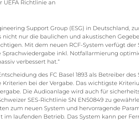
 UEFA Richtlinie an
neering Support Group (ESG) in Deutschland, zur I
 es nicht nur die baulichen und akustischen Gege
ichtigen. Mit dem neuen RCF-System verfügt der S
e Sprachwiedergabe inkl. Notfallarmierung optimi
ssiv verbessert hat.“
Entscheidung des FC Basel 1893 als Betreiber des 
le Kriterien bei der Vergabe. Das wichtigste Krite
ergabe. Die Audioanlage wird auch für sicherhei
Schweizer SES-Richtlinie SN EN50849 zu gewährl
lten zum neuen System und hervorragende Parame
it im laufenden Betrieb. Das System kann per Fe