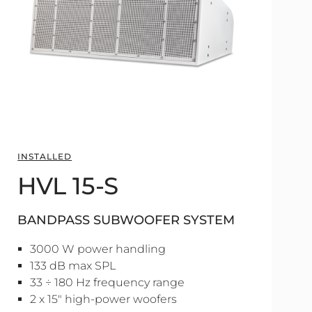
INSTALLED
HVL 15-S
BANDPASS SUBWOOFER SYSTEM
3000 W power handling
133 dB max SPL
33 ÷ 180 Hz frequency range
2 x 15" high-power woofers