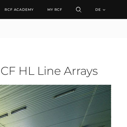
L Line Arrays
RCF ACADEMY
MY RCF
DE
RCF HL Line Arrays