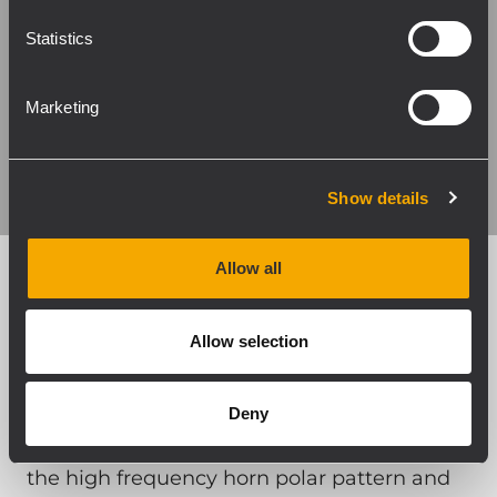
Statistics
Marketing
Show details
Allow all
CMD - Coverage
Allow selection
Matching Design
Deny
RCF exclusive CMD technology helps
guarantee an optimal transition between
the high frequency horn polar pattern and