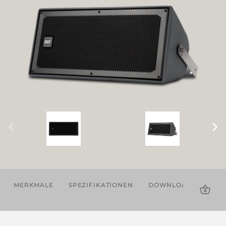
MERKMALE
SPEZIFIKATIONEN
DOWNLOADS
ZU