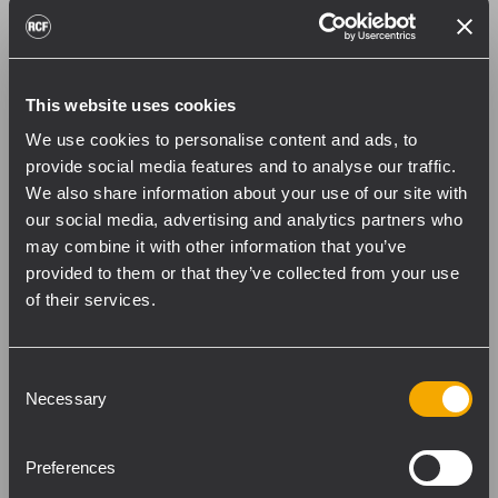
Crossover
The system includes a high-level crossover
This website uses cookies
network that features lower than
We use cookies to personalise content and ads, to
conventional induction values. Its benefits
provide social media features and to analyse our traffic.
are delay reduction, reduced phase shift
We also share information about your use of our site with
and superior transient response for
our social media, advertising and analytics partners who
improved audio performance and stability.
may combine it with other information that you’ve
provided to them or that they’ve collected from your use
of their services.
Consent
Necessary
Selection
Preferences