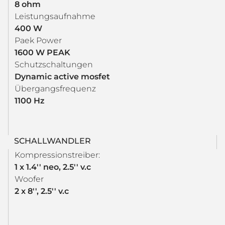
8 ohm
Leistungsaufnahme
400 W
Paek Power
1600 W PEAK
Schutzschaltungen
Dynamic active mosfet
Übergangsfrequenz
1100 Hz
SCHALLWANDLER
Kompressionstreiber:
1 x 1.4'' neo, 2.5'' v.c
Woofer
2 x 8'', 2.5'' v.c