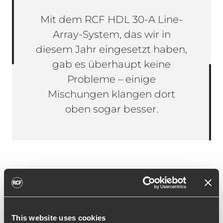
Mit dem RCF HDL 30-A Line-
Array-System, das wir in
diesem Jahr eingesetzt haben,
gab es überhaupt keine
Probleme – einige
Mischungen klangen dort
oben sogar besser.
In der Sommersaison 2019 spielten Johnny
Marr, Gary Clarke Jr, Billy Corgan, James
Morrison, Diana Krall, Garbage, Antonello
Venditti, Ghemon, Calexico & Iron and Wine,
This website uses cookies