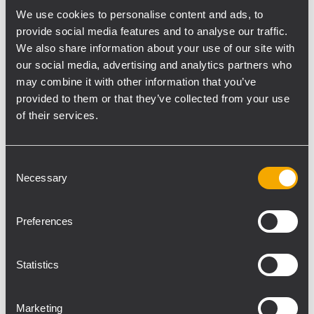
Xavier Rudd und Glen Hansard in dem
We use cookies to personalise content and ads, to
Amphitheater über dem Gardasee.
provide social media features and to analyse our traffic.
We also share information about your use of our site with
„Die Beschallungsanlage, die wir am
our social media, advertising and analytics partners who
may combine it with other information that you’ve
Vittoriale degli Italiani installiert haben,
provided to them or that they’ve collected from your use
sorgte für eine vollständige Abdeckung der
of their services.
Arena. Diese umfasst drei Sitzbereiche -
Parkett, Stufen und Imperial-Bühne - wobei
der letzte sehr weit oben und weit entfernt
Consent
liegt,“ sagt Stefano Fioretti vom
Necessary
Selection
Verleihservice For Sound. „In den
vergangenen Jahren haben wir ein System
Preferences
aus 24 Line- Array-Modulen einer
amerikanischen Marke verwendet, 12 pro
Statistics
Seite, und die Musik war auf der Imperial-
Bühne kaum zu hören. Mit dem RCF HDL
Marketing
30-A Line-Array-System, das wir in diesem