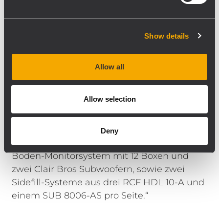
Jahr eingesetzt haben, gab es überhaupt
keine Probleme – einige Mischungen
Show details
klangen dort oben sogar besser.
“ Fioretti erklärt: „Am Anfang der Kette
Allow all
stehen zwei Avid SC48 und SC48 Remote-
Mischpulte. Dann folgt eine Matrix aus zwei
Allow selection
LAKE LM44 Prozessoren und schließlich die
PA. Wir nutzen zudem die netzwerkbasierte
Steuerung über RCF RDNet auf einem
Deny
Laptop. Auf der Bühne haben wir ein
Boden-Monitorsystem mit 12 Boxen und
zwei Clair Bros Subwoofern, sowie zwei
Sidefill-Systeme aus drei RCF HDL 10-A und
einem SUB 8006-AS pro Seite.“