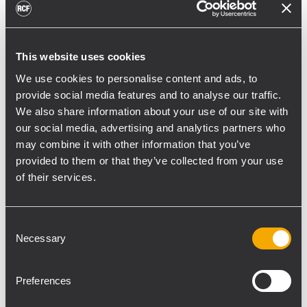
Janine Ballein, Geschäftsführerin des
Kulturzentrum Immanuel zum Einsatz der
This website uses cookies
RCF-Systeme: „Bei der Modernisierung
unserer Audio-Anlage war uns besonders
We use cookies to personalise content and ads, to
provide social media features and to analyse our traffic.
wichtig, dass wir mit den
We also share information about your use of our site with
Audiokomponenten flexibel die
our social media, advertising and analytics partners who
unterschiedlichen Veranstaltungs- und
may combine it with other information that you’ve
Bühnensituationen abbilden können. Die
provided to them or that they’ve collected from your use
Mischung aus festinstallierten und mobilen
of their services.
Lautsprechern reduziert für uns zudem den
Aufbauaufwand enorm.“ An den Wänden
Consent
wurden 4x RCF VSA 2050 und 8x RCF VSA
Necessary
Selection
1250 Module installiert (jeweils in weiß);
Beam-Steering Säulenlautsprecher, die je
nach Version mit 20 bzw. 12 3,5“ Speakern
Preferences
ausgestattet und in aktiver Bauweise