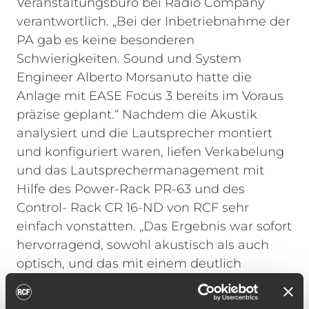
Veranstaltungsbüro bei Radio Company
verantwortlich.
„Bei der Inbetriebnahme der
PA gab es keine besonderen
Schwierigkeiten. Sound und System
Engineer Alberto Morsanuto hatte die
Anlage mit EASE Focus 3 bereits im Voraus
präzise geplant.“ Nachdem die Akustik
analysiert und die Lautsprecher montiert
und konfiguriert waren, liefen Verkabelung
und das Lautsprechermanagement mit
Hilfe des Power-Rack PR-63 und des
Control- Rack CR 16-ND von RCF sehr
einfach vonstatten. „Das Ergebnis war sofort
hervorragend, sowohl akustisch als auch
optisch, und das mit einem deutlich
geringeren Zeitaufwand als geplant.“
Die
Arrays der Main-PA mit jeweils zehn RCF