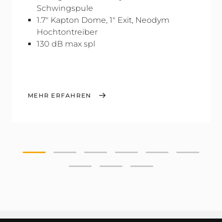
Schwingspule
1.7" Kapton Dome, 1" Exit, Neodym
Hochtontreiber
130 dB max spl
MEHR ERFAHREN