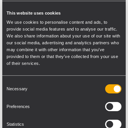
HDL 50-A und zwei RCF HDL 30-A Modulen
wurden mit einem einzigen CM Motor mit
This website uses cookies
einer Tonne Tragkraft geflogen. Das
We use cookies to personalise content and ads, to
Dollysystem mit vier HDL 50-A bzw. HDL
provide social media features and to analyse our traffic.
30-A Modulen ermöglichte eine schnelle
We also share information about your use of our site with
und einfache Installation mit nur zwei
our social media, advertising and analytics partners who
may combine it with other information that you’ve
Riggern. Die zwanzig SUB 9006-AS wurden
provided to them or that they’ve collected from your use
an der Bühnenfront in zwei Reihen à zehn
of their services.
Subwoofern installiert. Ihre Curved-End-
Fire-Anordnung sorgte für perfekte
Abdeckung, ausreichend Druck und
Consent
reduzierte gleichzeitig die Abstrahlung der
Necessary
Selection
Bässe Richtung Bühne Ca. 80 Meter vor der
Main-PA wurden die beiden Delay-Türme
Preferences
mit einem Cluster aus 8 HDL 30-A Modulen
aufgebaut, die mit einem einzigen 500-kg-
Statistics
Kettenzug von CM geflogen wurden. Ihre