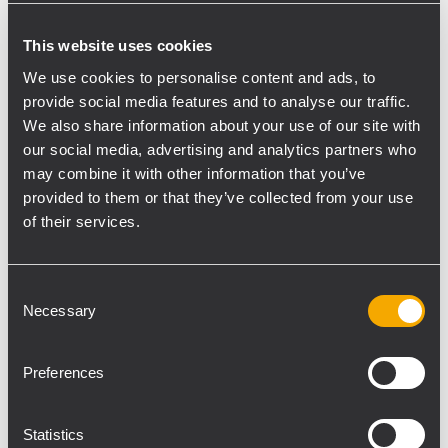
HDL 50-A und zwei RCF HDL 30-A Modulen
wurden mit einem einzigen CM Motor mit
This website uses cookies
einer Tonne Tragkraft geflogen. Das
We use cookies to personalise content and ads, to
Dollysystem mit vier HDL 50-A bzw. HDL
provide social media features and to analyse our traffic.
30-A Modulen ermöglichte eine schnelle
We also share information about your use of our site with
und einfache Installation mit nur zwei
our social media, advertising and analytics partners who
may combine it with other information that you’ve
Riggern. Die zwanzig SUB 9006-AS wurden
provided to them or that they’ve collected from your use
an der Bühnenfront in zwei Reihen à zehn
of their services.
Subwoofern installiert. Ihre Curved-End-
Fire-Anordnung sorgte für perfekte
Abdeckung, ausreichend Druck und
Consent
reduzierte gleichzeitig die Abstrahlung der
Necessary
Selection
Bässe Richtung Bühne Ca. 80 Meter vor der
Main-PA wurden die beiden Delay-Türme
Preferences
mit einem Cluster aus 8 HDL 30-A Modulen
aufgebaut, die mit einem einzigen 500-kg-
Statistics
Kettenzug von CM geflogen wurden. Ihre