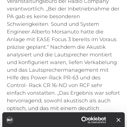
Veranstaltungsbüro bei Radio Company
verantwortlich.
„Bei der Inbetriebnahme der
PA gab es keine besonderen
Schwierigkeiten. Sound und System
Engineer Alberto Morsanuto hatte die
Anlage mit EASE Focus 3 bereits im Voraus
präzise geplant.“ Nachdem die Akustik
analysiert und die Lautsprecher montiert
und konfiguriert waren, liefen Verkabelung
und das Lautsprechermanagement mit
Hilfe des Power-Rack PR-63 und des
Control- Rack CR 16-ND von RCF sehr
einfach vonstatten. „Das Ergebnis war sofort
hervorragend, sowohl akustisch als auch
optisch, und das mit einem deutlich
geringeren Zeitaufwand als geplant.“
Die
Arrays der Main-PA mit jeweils zehn RCF