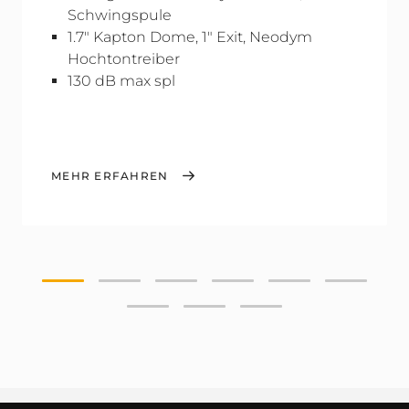
Schwingspule
1.7" Kapton Dome, 1" Exit, Neodym
Hochtontreiber
130 dB max spl
MEHR ERFAHREN