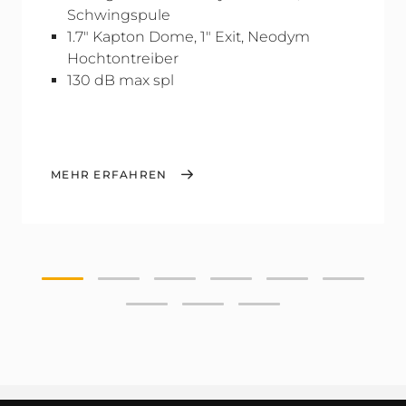
Schwingspule
1.7" Kapton Dome, 1" Exit, Neodym
Hochtontreiber
130 dB max spl
MEHR ERFAHREN