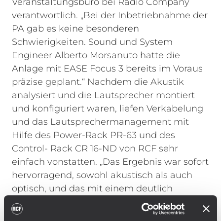
Veranstaltungsbüro bei Radio Company
verantwortlich.
„Bei der Inbetriebnahme der
PA gab es keine besonderen
Schwierigkeiten. Sound und System
Engineer Alberto Morsanuto hatte die
Anlage mit EASE Focus 3 bereits im Voraus
präzise geplant.“ Nachdem die Akustik
analysiert und die Lautsprecher montiert
und konfiguriert waren, liefen Verkabelung
und das Lautsprechermanagement mit
Hilfe des Power-Rack PR-63 und des
Control- Rack CR 16-ND von RCF sehr
einfach vonstatten. „Das Ergebnis war sofort
hervorragend, sowohl akustisch als auch
optisch, und das mit einem deutlich
geringeren Zeitaufwand als geplant.“
Die
Arrays der Main-PA mit jeweils zehn RCF