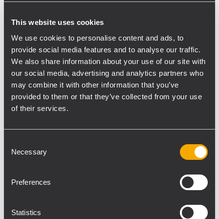
HDL 50-A und zwei RCF HDL 30-A Modulen
wurden mit einem einzigen CM Motor mit
This website uses cookies
einer Tonne Tragkraft geflogen. Das
We use cookies to personalise content and ads, to
Dollysystem mit vier HDL 50-A bzw. HDL
provide social media features and to analyse our traffic.
30-A Modulen ermöglichte eine schnelle
We also share information about your use of our site with
und einfache Installation mit nur zwei
our social media, advertising and analytics partners who
may combine it with other information that you’ve
Riggern. Die zwanzig SUB 9006-AS wurden
provided to them or that they’ve collected from your use
an der Bühnenfront in zwei Reihen à zehn
of their services.
Subwoofern installiert. Ihre Curved-End-
Fire-Anordnung sorgte für perfekte
Abdeckung, ausreichend Druck und
Consent
reduzierte gleichzeitig die Abstrahlung der
Necessary
Selection
Bässe Richtung Bühne Ca. 80 Meter vor der
Main-PA wurden die beiden Delay-Türme
Preferences
mit einem Cluster aus 8 HDL 30-A Modulen
aufgebaut, die mit einem einzigen 500-kg-
Statistics
Kettenzug von CM geflogen wurden. Ihre