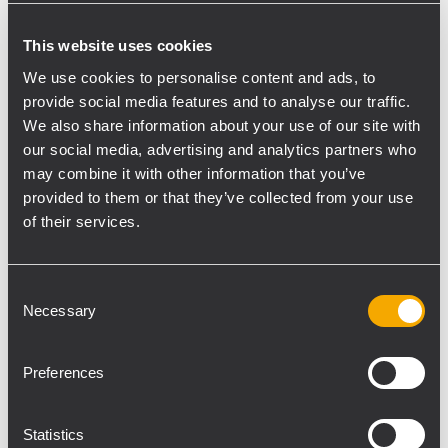
HDL 50-A und zwei RCF HDL 30-A Modulen
wurden mit einem einzigen CM Motor mit
This website uses cookies
einer Tonne Tragkraft geflogen. Das
We use cookies to personalise content and ads, to
Dollysystem mit vier HDL 50-A bzw. HDL
provide social media features and to analyse our traffic.
30-A Modulen ermöglichte eine schnelle
We also share information about your use of our site with
und einfache Installation mit nur zwei
our social media, advertising and analytics partners who
may combine it with other information that you’ve
Riggern. Die zwanzig SUB 9006-AS wurden
provided to them or that they’ve collected from your use
an der Bühnenfront in zwei Reihen à zehn
of their services.
Subwoofern installiert. Ihre Curved-End-
Fire-Anordnung sorgte für perfekte
Abdeckung, ausreichend Druck und
Consent
reduzierte gleichzeitig die Abstrahlung der
Necessary
Selection
Bässe Richtung Bühne Ca. 80 Meter vor der
Main-PA wurden die beiden Delay-Türme
Preferences
mit einem Cluster aus 8 HDL 30-A Modulen
aufgebaut, die mit einem einzigen 500-kg-
Statistics
Kettenzug von CM geflogen wurden. Ihre