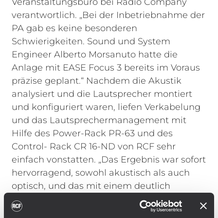
Veranstaltungsbüro bei Radio Company
verantwortlich.
„Bei der Inbetriebnahme der
PA gab es keine besonderen
Schwierigkeiten. Sound und System
Engineer Alberto Morsanuto hatte die
Anlage mit EASE Focus 3 bereits im Voraus
präzise geplant.“ Nachdem die Akustik
analysiert und die Lautsprecher montiert
und konfiguriert waren, liefen Verkabelung
und das Lautsprechermanagement mit
Hilfe des Power-Rack PR-63 und des
Control- Rack CR 16-ND von RCF sehr
einfach vonstatten. „Das Ergebnis war sofort
hervorragend, sowohl akustisch als auch
optisch, und das mit einem deutlich
geringeren Zeitaufwand als geplant.“
Die
Arrays der Main-PA mit jeweils zehn RCF