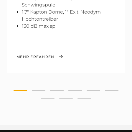
Schwingspule
1.7" Kapton Dome, 1" Exit, Neodym
Hochtontreiber
130 dB max spl
MEHR ERFAHREN