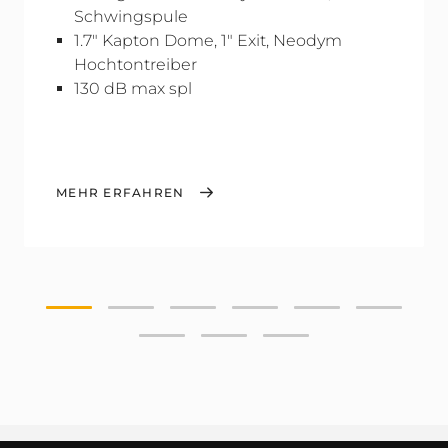
Schwingspule
1.7" Kapton Dome, 1" Exit, Neodym
Hochtontreiber
130 dB max spl
MEHR ERFAHREN