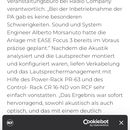
Veranstaltungsbüro bei Radio Company
verantwortlich.
„Bei der Inbetriebnahme der
PA gab es keine besonderen
Schwierigkeiten. Sound und System
Engineer Alberto Morsanuto hatte die
Anlage mit EASE Focus 3 bereits im Voraus
präzise geplant.“ Nachdem die Akustik
analysiert und die Lautsprecher montiert
und konfiguriert waren, liefen Verkabelung
und das Lautsprechermanagement mit
Hilfe des Power-Rack PR-63 und des
Control- Rack CR 16-ND von RCF sehr
einfach vonstatten. „Das Ergebnis war sofort
hervorragend, sowohl akustisch als auch
optisch, und das mit einem deutlich
geringeren Zeitaufwand als geplant.“
Die
Arrays der Main-PA mit jeweils zehn RCF