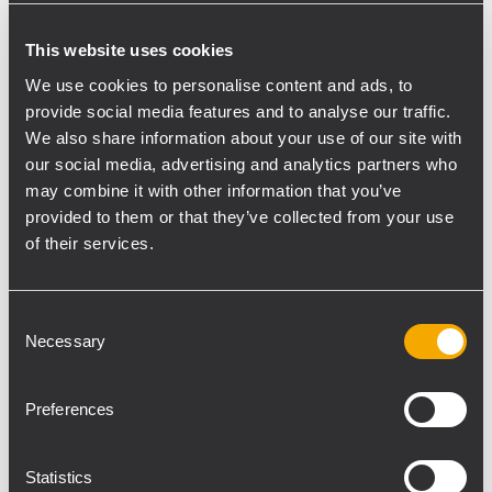
HDL 50-A und zwei RCF HDL 30-A Modulen
wurden mit einem einzigen CM Motor mit
This website uses cookies
einer Tonne Tragkraft geflogen. Das
We use cookies to personalise content and ads, to
Dollysystem mit vier HDL 50-A bzw. HDL
provide social media features and to analyse our traffic.
30-A Modulen ermöglichte eine schnelle
We also share information about your use of our site with
und einfache Installation mit nur zwei
our social media, advertising and analytics partners who
may combine it with other information that you’ve
Riggern. Die zwanzig SUB 9006-AS wurden
provided to them or that they’ve collected from your use
an der Bühnenfront in zwei Reihen à zehn
of their services.
Subwoofern installiert. Ihre Curved-End-
Fire-Anordnung sorgte für perfekte
Abdeckung, ausreichend Druck und
Consent
reduzierte gleichzeitig die Abstrahlung der
Necessary
Selection
Bässe Richtung Bühne Ca. 80 Meter vor der
Main-PA wurden die beiden Delay-Türme
Preferences
mit einem Cluster aus 8 HDL 30-A Modulen
aufgebaut, die mit einem einzigen 500-kg-
Statistics
Kettenzug von CM geflogen wurden. Ihre