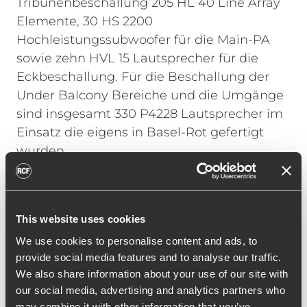
Tribünenbeschallung 205 HL 40 Line Array
Elemente, 30 HS 2200
Hochleistungssubwoofer für die Main-PA
sowie zehn HVL 15 Lautsprecher für die
Eckbeschallung. Für die Beschallung der
Under Balcony Bereiche und die Umgänge
sind insgesamt 330 P4228 Lautsprecher im
Einsatz die eigens in Basel-Rot gefertigt
wurden.
Georg Hofmann, Leiter der RCF Engineering
Support Group (ESG) in Deutschland, zur
This website uses cookies
Installation: „Bei einer so großen Installation
in einem Stadion galt es nicht nur die
We use cookies to personalise content and ads, to
provide social media features and to analyse our traffic.
baulichen und akustischen Gegebenheiten
We also share information about your use of our site with
zu beachten sondern auch die Nutzung im
our social media, advertising and analytics partners who
Betrieb zu berücksichtigen. Mit dem neuen
may combine it with other information that you’ve