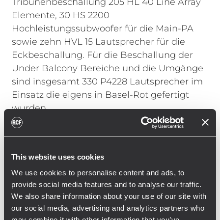
Tribünenbeschallung 205 HL 40 Line Array
Elemente, 30 HS 2200
Hochleistungssubwoofer für die Main-PA
sowie zehn HVL 15 Lautsprecher für die
Eckbeschallung. Für die Beschallung der
Under Balcony Bereiche und die Umgänge
sind insgesamt 330 P4228 Lautsprecher im
Einsatz die eigens in Basel-Rot gefertigt
wurden.
Georg Hofmann, Leiter der RCF Engineering
Support Group (ESG) in Deutschland, zur
This website uses cookies
Installation: „Bei einer so großen Installation
in einem Stadion galt es nicht nur die
We use cookies to personalise content and ads, to
provide social media features and to analyse our traffic.
baulichen und akustischen Gegebenheiten
We also share information about your use of our site with
zu beachten sondern auch die Nutzung im
our social media, advertising and analytics partners who
Betrieb zu berücksichtigen. Mit dem neuen
may combine it with other information that you’ve