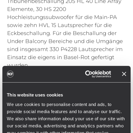
Tribünenbeschallung 205 HL 40 Line Array
Elemente, 30 HS 2200
Hochleistungssubwoofer für die Main-PA
sowie zehn HVL 15 Lautsprecher für die
Eckbeschallung. Für die Beschallung der
Under Balcony Bereiche und die Umgänge
sind insgesamt 330 P4228 Lautsprecher im
Einsatz die eigens in Basel-Rot gefertigt
wurden.
Georg Hofmann, Leiter der RCF Engineering
Support Group (ESG) in Deutschland, zur
This website uses cookies
Installation: „Bei einer so großen Installation
in einem Stadion galt es nicht nur die
We use cookies to personalise content and ads, to
provide social media features and to analyse our traffic.
baulichen und akustischen Gegebenheiten
We also share information about your use of our site with
zu beachten sondern auch die Nutzung im
our social media, advertising and analytics partners who
Betrieb zu berücksichtigen. Mit dem neuen
may combine it with other information that you’ve