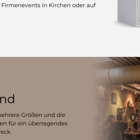
 Firmenevents in Kirchen oder auf
und
mehrere Größen und die
en für ein überragendes
weck.