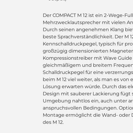
Der COMPACT M 12 ist ein 2-Wege-Ful
Mehrzwecklautsprecher mit vielen 
Durch seinen angenehmen Klang biete
beste Sprachverständlichkeit. Der M 1
Kennschalldruckpegel, typisch für pro
großzügig dimensionierten Magneten
Kompressionstreiber mit Wave Guide s
gleichmäßigem und breitem Frequen
Schalldruckpegel für eine verzerrung
beim M 12 viel weiter, als man es von
Lösung erwarten würde. Durch das 
Design mit sauberer Lackierung fügt si
Umgebung nahtlos ein, auch unter ar
anspruchsvollen Bedingungen. Option
Montage ermöglicht die Wand- ode
des M 12.