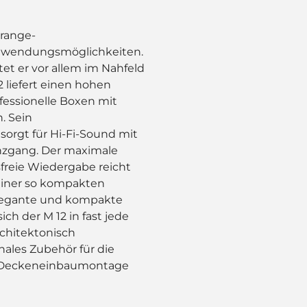
lrange-
Anwendungsmöglichkeiten.
t er vor allem im Nahfeld
2 liefert einen hohen
fessionelle Boxen mit
. Sein
orgt für Hi-Fi-Sound mit
zgang. Der maximale
sfreie Wiedergabe reicht
 einer so kompakten
elegante und kompakte
ch der M 12 in fast jede
chitektonisch
ales Zubehör für die
r Deckeneinbaumontage