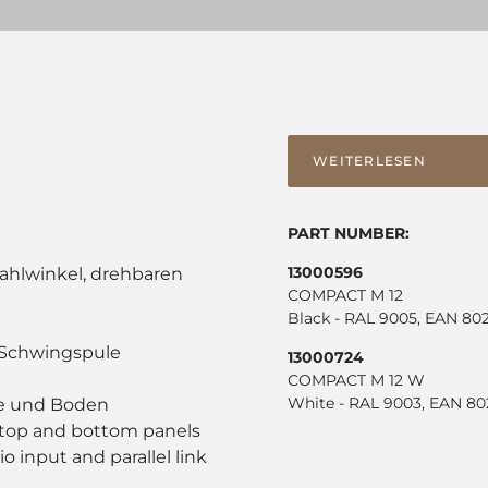
WEITERLESEN
PART NUMBER:
13000596
rahlwinkel, drehbaren
COMPACT M 12
Black - RAL 9005, EAN 80
l-Schwingspule
13000724
COMPACT M 12 W
White - RAL 9003, EAN 8
te und Boden
r, top and bottom panels
input and parallel link