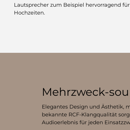
Lautsprecher zum Beispiel hervorragend für
Hochzeiten.
Mehrzweck-so
Elegantes Design und Ästhetik, 
bekannte RCF-Klangqualität sorg
Audioerlebnis für jeden Einsatzz