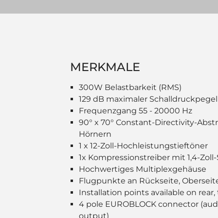
MERKMALE
300W Belastbarkeit (RMS)
129 dB maximaler Schalldruckpegel
Frequenzgang 55 - 20000 Hz
90° x 70° Constant-Directivity-Abst
Hörnern
1 x 12-Zoll-Hochleistungstieftöner
1x Kompressionstreiber mit 1,4-Zol
Hochwertiges Multiplexgehäuse
Flugpunkte an Rückseite, Obersei
Installation points available on rea
4 pole EUROBLOCK connector (audio 
output)