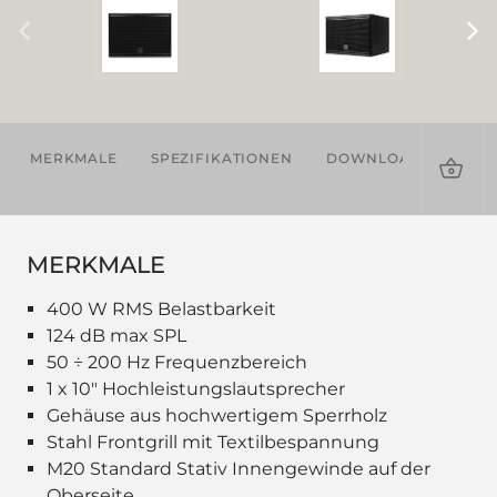
MERKMALE
SPEZIFIKATIONEN
DOWNLOADS
ZU
MERKMALE
400 W RMS Belastbarkeit
124 dB max SPL
50 ÷ 200 Hz Frequenzbereich
1 x 10" Hochleistungslautsprecher
Gehäuse aus hochwertigem Sperrholz
Stahl Frontgrill mit Textilbespannung
M20 Standard Stativ Innengewinde auf der
Oberseite