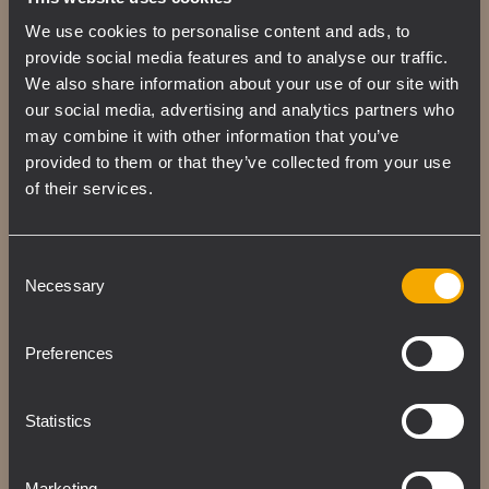
We use cookies to personalise content and ads, to
provide social media features and to analyse our traffic.
Mehrzw
We also share information about your use of our site with
eck-
our social media, advertising and analytics partners who
may combine it with other information that you’ve
sound
provided to them or that they’ve collected from your use
of their services.
Elegantes
Design und
Consent
Ästhetik,
Necessary
Selection
mehrere Größen
und die
Preferences
bekannte RCF-
Klangqualität
sorgen für ein
Statistics
überragendes
Audioerlebnis
Marketing