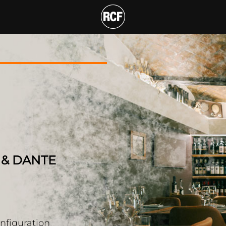
AMPLIFIER WITH DSP &
 & DANTE
figuration