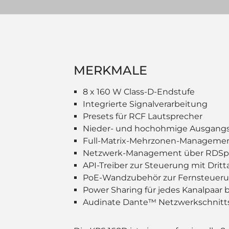
MERKMALE
8 x 160 W Class-D-Endstufe
Integrierte Signalverarbeitung
Presets für RCF Lautsprecher
Nieder- und hochohmige Ausgangs
Full-Matrix-Mehrzonen-Manageme
Netzwerk-Management über RDSpa
API-Treiber zur Steuerung mit Drit
PoE-Wandzubehör zur Fernsteuer
Power Sharing für jedes Kanalpaar 
Audinate Dante™ Netzwerkschnittst