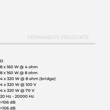
VERWANDTE PRODUKTE
D
8 x 160 W @ 4 ohm
8 x 160 W @ 8 ohm
4 x 320 W @ 8 ohm (bridge)
4 x 320 W @ 100 V
4 x 320 W @ 70 V
20 Hz - 20000 Hz
>106 dB
>106 dB