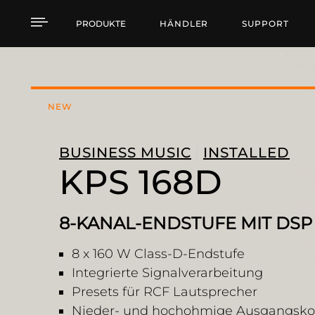
KPS 168D 8-CHANNEL 
PRODUKTE
HÄNDLER
SUPPORT
NEW
BUSINESS MUSIC
INSTALLED
KPS 168D
8-KANAL-ENDSTUFE MIT DSP
8 x 160 W Class-D-Endstufe
Integrierte Signalverarbeitung
Presets für RCF Lautsprecher
Nieder- und hochohmige Ausgangskon