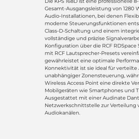
Die KPS 168D ist eine professionelle 8
Gesamt-Ausgangsleistung von 1280 W
Audio-Installationen, bei denen Flexibi
moderne Steuerungsfunktionen entsch
Class-D-Schaltung und einem integrie
vollständige und präzise Signalverarbe
Konfiguration über die RCF RDSpace S
mit RCF Lautsprecher-Presets vereinf
gewährleistet eine optimale Performa
Konnektivität ist sie ideal für verteil
unabhängiger Zonensteuerung, währe
Wireless Access Point eine direkte V
Mobilgeräten wie Smartphones und Ta
Ausgestattet mit einer Audinate Dan
Netzwerkschnittstelle zur Verteilung 
Audiokanälen.