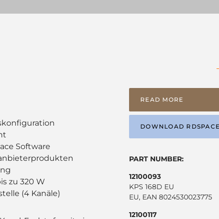
READ MORE
konfiguration
DOWNLOAD RDSPAC
nt
ce Software
tanbieterprodukten
PART NUMBER:
ung
12100093
bis zu 320 W
KPS 168D EU
elle (4 Kanäle)
EU, EAN 8024530023775
12100117