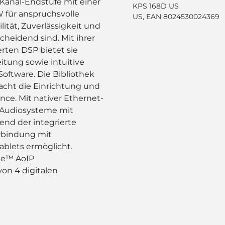
-Kanal-Endstufe mit einer
KPS 168D US
 für anspruchsvolle
US, EAN 8024530024369
lität, Zuverlässigkeit und
eidend sind. Mit ihrer
rten DSP bietet sie
itung sowie intuitive
oftware. Die Bibliothek
acht die Einrichtung und
nce. Mit nativer Ethernet-
te Audiosysteme mit
nd der integrierte
erbindung mit
blets ermöglicht.
te™ AoIP
von 4 digitalen