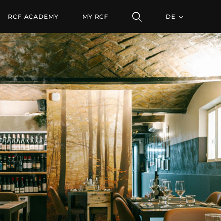
 DANTE
RCF ACADEMY
MY RCF
DE