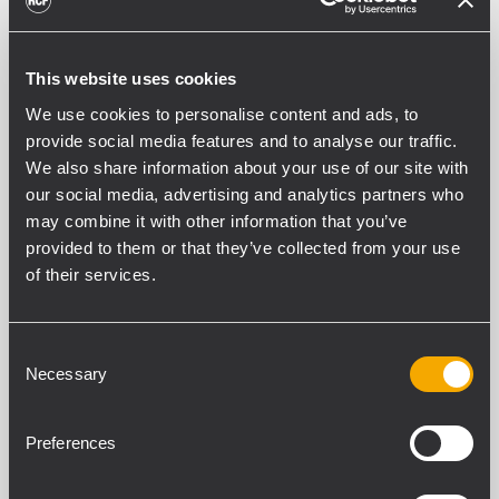
60 Hz - 20000 Hz
Max SPL @ 1m:
109 dB
This website uses cookies
Abdeckungswinkel:
We use cookies to personalise content and ads, to
80°
provide social media features and to analyse our traffic.
System-Empfindlichkeit
We also share information about your use of our site with
93 dB
our social media, advertising and analytics partners who
may combine it with other information that you’ve
provided to them or that they’ve collected from your use
POWER SEKTION
of their services.
Amplification
Full Range
Consent
Leistungsaufnahme
Necessary
Selection
20 W RMS
Paek Power
80 W PEAK
Preferences
Enpfohlener Verstärker
DMA 504, DMA 162, DMA 82, DMA 162P, ES 2160,