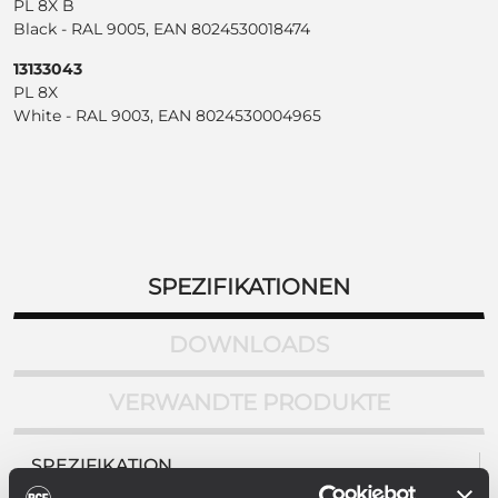
PL 8X B
Black - RAL 9005, EAN 8024530018474
13133043
PL 8X
White - RAL 9003, EAN 8024530004965
SPEZIFIKATIONEN
DOWNLOADS
VERWANDTE PRODUKTE
SPEZIFIKATION
Frequenzgang (-10dB)