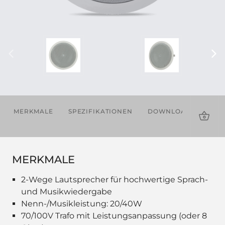
MERKMALE
SPEZIFIKATIONEN
DOWNLOADS
VE
PRO
MERKMALE
2-Wege Lautsprecher für hochwertige Sprach-
und Musikwiedergabe
Nenn-/Musikleistung: 20/40W
70/100V Trafo mit Leistungsanpassung (oder 8