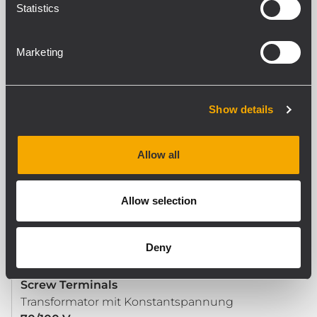
Statistics
ES 3080, AM 2320, AM 2160, AM 2080, AM 1125,
UP 8504, UP 8502, UP 8501, UP 2321, UP 2162
Marketing
SCHALLWANDLER
Dome Tweeter
Show details
1.0''
Woofer
Allow all
8''
Allow selection
INPUT/OUTPUT SEKTION
Eingangsbuchsen
Deny
Screw Terminals
Ausgangsanschlüsse
Screw Terminals
Transformator mit Konstantspannung