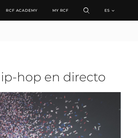
op en directo
RCF ACADEMY
MY RCF
ES
hip-hop en directo