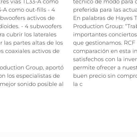
 tres vías TL33-A como
técnico de modo para 
-A como out-fills - 4
preferida para las actu
ubwoofers activos de
En palabras de Hayes T
dioides. - 4 subwoofers
Production Group: “Tr
a cubrir los laterales
importantes conciertos,
 las partes altas de los
que gestionamos. RCF a
es coaxiales activos de
comparación en esta i
satisfechos con la inve
Production Group, aportó
permite ofrecer a nuest
on los especialistas de
buen precio sin compro
mejor sonido posible al
la c