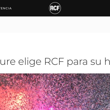
elige RCF para su hip-h
TENCIA
ure elige RCF para su 