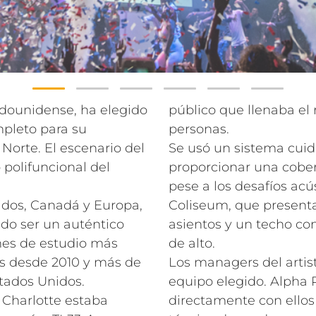
adounidense, ha elegido
público que llenaba el
pleto para su
personas.
 Norte. El escenario del
Se usó un sistema cui
 polifuncional del
proporcionar una cobe
pese a los desafíos acú
idos, Canadá y Europa,
Coliseum, que presenta
do ser un auténtico
asientos y un techo c
mes de estudio más
de alto.
os desde 2010 y más de
Los managers del artist
stados Unidos.
equipo elegido. Alpha 
 Charlotte estaba
directamente con ellos c