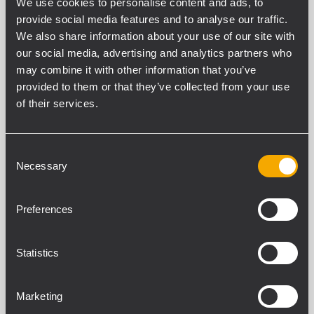
WALL SPEAKERS
We use cookies to personalise content and ads, to
SERIES
provide social media features and to analyse our traffic.
We also share information about your use of our site with
Altavoces de montaje en
our social media, advertising and analytics partners who
pared con perfil ultrabajo y
un diseño sencillo y discreto
may combine it with other information that you’ve
provided to them or that they’ve collected from your use
of their services.
Consent
Necessary
Selection
ELECTRONICS
Una gama completa de
Preferences
dispositivos electrónicos
para cualquier tipo de uso
en aplicaciones de sonido en
Statistics
directo.
Marketing