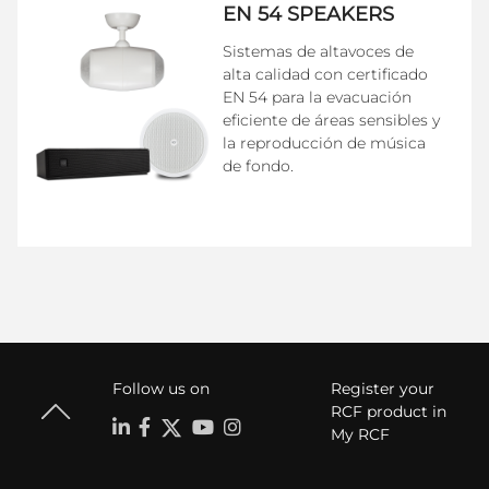
EN 54 SPEAKERS
Sistemas de altavoces de
alta calidad con certificado
EN 54 para la evacuación
eficiente de áreas sensibles y
la reproducción de música
de fondo.
Follow us on
Register your
RCF product in
My RCF