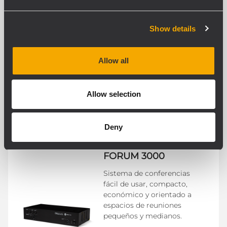
Show details
FORUM 6000
Sistema de gran potencia y
una increíble versatilidad
Allow all
para conferencias, debates,
convenciones y reuniones.
Allow selection
Deny
FORUM 3000
Sistema de conferencias
fácil de usar, compacto,
económico y orientado a
espacios de reuniones
pequeños y medianos.