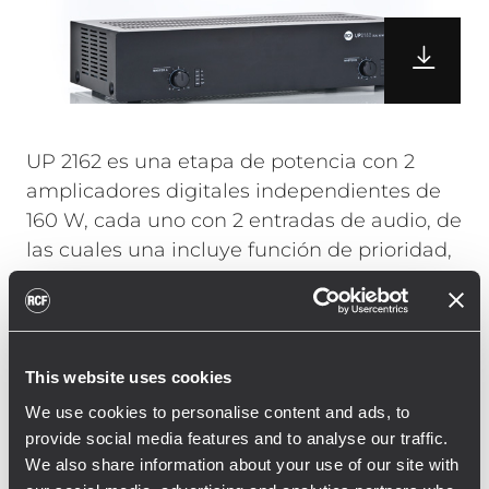
UP 2162 es una etapa de potencia con 2
amplicadores digitales independientes de
160 W, cada uno con 2 entradas de audio, de
las cuales una incluye función de prioridad,
a través de un cierre de contactos.
La
UP2162 está equipada con una fuente de
alimentación Digital (Clase D). Entradas de
This website uses cookies
audio son balanceadas a nivel de "línea"
We use cookies to personalise content and ads, to
para señales pre-amplificadas o de fuentes
provide social media features and to analyse our traffic.
músicales. La segunda entrada está
We also share information about your use of our site with
equipada con un atenuador y se puede