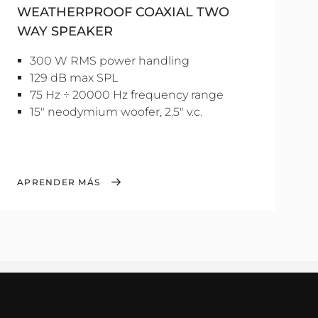
WEATHERPROOF COAXIAL TWO
WAY SPEAKER
300 W RMS power handling
129 dB max SPL
75 Hz ÷ 20000 Hz frequency range
15" neodymium woofer, 2.5" v.c.
APRENDER MÁS