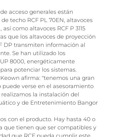
s de acceso generales están
s de techo RCF PL 70EN, altavoces
 así como altavoces RCF P 3115
ras que los altavoces de proyección
CF DP transmiten información al
nte. Se han utilizado los
 UP 8000, energéticamente
 para potenciar los sistemas.
cKeown afirma: "tenemos una gran
o puede verse en el asesoramiento
realizamos la instalación del
uático y de Entretenimiento Bangor
s con el producto. Hay hasta 40 o
a que tienen que ser compatibles y
idad que RCF pueda cumplir este