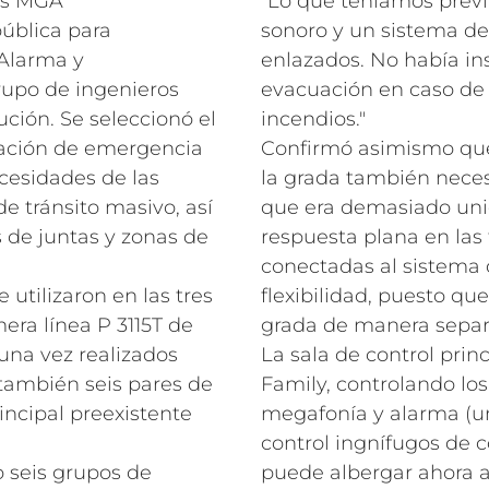
as MGA
"Lo que teníamos prev
ública para
sonoro y un sistema d
 Alarma y
enlazados. No había in
rupo de ingenieros
evacuación en caso de 
ución. Se seleccionó el
incendios."
uación de emergencia
Confirmó asimismo que
ecesidades de las
la grada también neces
de tránsito masivo, así
que era demasiado uni
 de juntas y zonas de
respuesta plana en las 
conectadas al sistema 
 utilizaron en las tres
flexibilidad, puesto q
era línea P 3115T de
grada de manera separa
una vez realizados
La sala de control prin
ambién seis pares de
Family, controlando lo
incipal preexistente
megafonía y alarma (un
control ingnífugos de c
o seis grupos de
puede albergar ahora a 