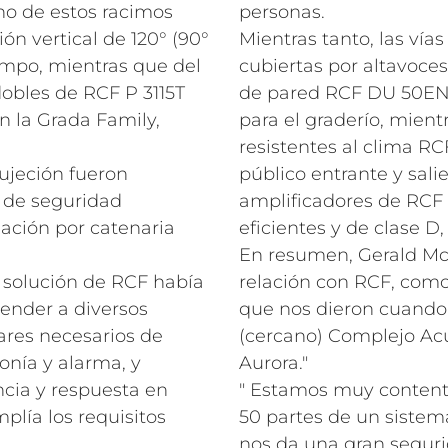
no de estos racimos
personas.
n vertical de 120° (90°
Mientras tanto, las vía
campo, mientras que del
cubiertas por altavoce
dobles de RCF P 3115T
de pared RCF DU 50EN,
 la Grada Family,
para el graderío, mient
resistentes al clima R
sujeción fueron
público entrante y salie
 de seguridad
amplificadores de RCF
jación por catenaria
eficientes y de clase D,
En resumen, Gerald M
 solución de RCF había
relación con RCF, com
tender a diversos
que nos dieron cuando 
dares necesarios de
(cercano) Complejo Ac
nía y alarma, y
Aurora."
ncia y respuesta en
" Estamos muy contento
plía los requisitos
50 partes de un sistem
nos da una gran segur