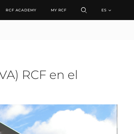
CF en el estadio de los
RCF ACADEMY
MY RCF
ES
VA) RCF en el