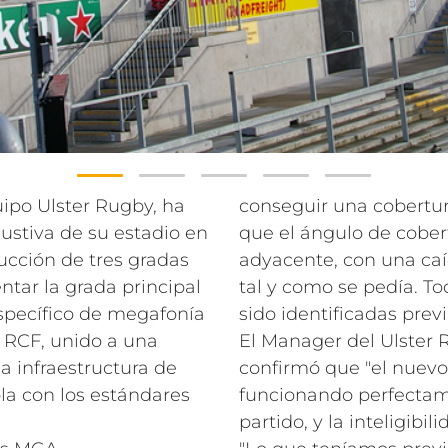
ipo Ulster Rugby, ha
conseguir una cobertur
ustiva de su estadio en
que el ángulo de cober
rucción de tres gradas
adyacente, con una ca
tar la grada principal
tal y como se pedía. To
specífico de megafonía
sido identificadas pre
a RCF, unido a una
El Manager del Ulster
a infraestructura de
confirmó que "el nuevo
a con los estándares
funcionando perfectame
partido, y la inteligibi