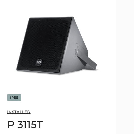
IP55
INSTALLED
P 3115T