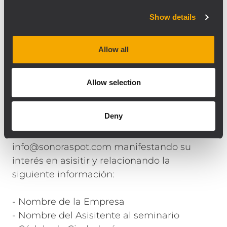
Tecnomultimedia Infocomm Bogotà
Show details
http://www.tecnomultimedia.com.co
Corferias Pabellón 3, Piso 1, Stand 731
Allow all
Fecha: Noviembre 15 de 2017
Hora: 4:00 p.m. a 8:00 p.m.
Allow selection
Inscripciones
Los interesados deberán inscribirse
Deny
previamente al seminario, enviando un
email a
info@sonoraspot.com
manifestando su
interés en asisitir y relacionando la
siguiente información:
- Nombre de la Empresa
- Nombre del Asisitente al seminario