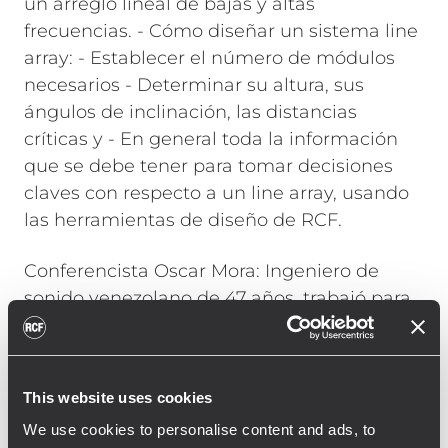
un arreglo lineal de bajas y altas
frecuencias. - Cómo diseñar un sistema line
array: - Establecer el número de módulos
necesarios - Determinar su altura, sus
ángulos de inclinación, las distancias
críticas y - En general toda la información
que se debe tener para tomar decisiones
claves con respecto a un line array, usando
las herramientas de diseño de RCF.
Conferencista Oscar Mora: Ingeniero de
sonido venezolano de 47 años, trabajó para
YAMAHA como instructor de consolas
digitales por más de 5 años y ha logrado
una vasta experiencia durante su trabajo
This website uses cookies
como Ingeniero de sonido, actividad que ha
We use cookies to personalise content and ads, to
desarrollado durante más de 25 años. Ha