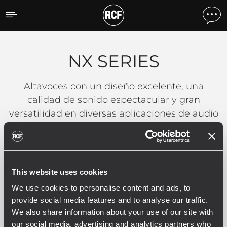
NX SERIES
NX SERIES
Altavoces con un diseño excelente, una
calidad de sonido espectacular y gran
versatilidad en diversas aplicaciones de audio
profesional.
Filtros
This website uses cookies
We use cookies to personalise content and ads, to
provide social media features and to analyse our traffic.
We also share information about your use of our site with
NX SERIES
our social media, advertising and analytics partners who