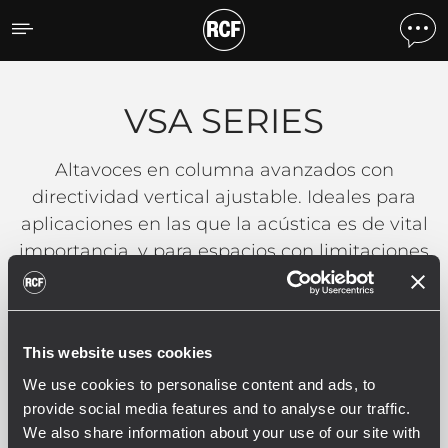
VSA SERIES
VSA SERIES
Altavoces en columna avanzados con
directividad vertical ajustable. Ideales para
aplicaciones en las que la acústica es de vital
importancia, y para espacios con limitaciones
arquitectónicas.
This website uses cookies
Filtros
We use cookies to personalise content and ads, to
provide social media features and to analyse our traffic.
We also share information about your use of our site with