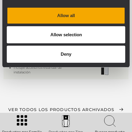
Incluye accesorios estándar de
instalación
Allow all
VSA 850 II
Allow selection
ALTAVOZ TIPO COLUMNA ORIENTABLE
DIGITALMENTE
8 amplificadores de 50 W de Clase D
Deny
8 altavoces de neodimio de 3,5''
SPL máximo de 93 dB (a 30 m)
Incluye accesorios estándar de
instalación
VER TODOS LOS PRODUCTOS ARCHIVADOS
Productos por Familia
Productos por Tipo
Buscar producto