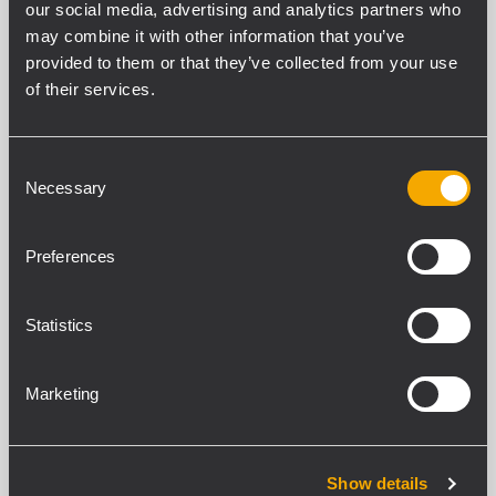
our social media, advertising and analytics partners who
VSA SERIES
may combine it with other information that you’ve
3 productos relacionados
provided to them or that they’ve collected from your use
of their services.
VSA 2050 II
ALTAVOZ TIPO COLUMNA ORIENTABLE
Consent
DIGITALMENTE
Necessary
Selection
20 amplificadores de 50 W de Clase D
20 altavoces de neodimio de 3,5''
SPL máximo de 96 dB (a 30 m)
Preferences
Incluye accesorios estándar de
instalación
Statistics
VSA 1250 II
Marketing
ALTAVOZ TIPO COLUMNA ORIENTABLE
DIGITALMENTE
12 amplificadores de 50 W de Clase D
12 altavoces de neodimio de 3,5''
Show details
SPL máximo de 94 dB (a 30 m)