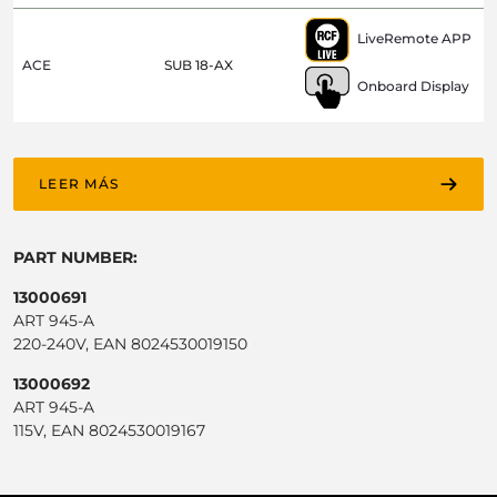
LiveRemote APP
ACE
SUB 18-AX
Onboard Display
LEER MÁS
PART NUMBER:
13000691
ART 945-A
220-240V, EAN 8024530019150
13000692
ART 945-A
115V, EAN 8024530019167