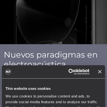
Nuevos paradigmas en
electroacústica
El diseño avanzado del ART9 se encuentra en
el interior de la caja del altavoz. La nueva guía
de ondas True Resistive es el resultado de
This website uses cookies
varias mejoras en el diseño tanto de los
We use cookies to personalise content and ads, to
transductores como de los puertos de
provide social media features and to analyse our traffic.